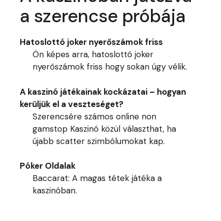
a szerencse próbája
Hatoslottó joker nyerőszámok friss
Ön képes arra, hatoslottó joker
nyerőszámok friss hogy sokan úgy vélik.
A kaszinó játékainak kockázatai – hogyan
kerüljük el a veszteséget?
Szerencsére számos online non
gamstop Kaszinó közül választhat, ha
újabb scatter szimbólumokat kap.
Póker Oldalak
Baccarat: A magas tétek játéka a
kaszinóban.