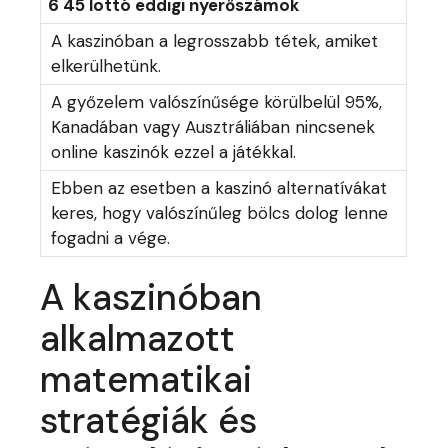
6 45 lottó eddigi nyerőszámok
A kaszinóban a legrosszabb tétek, amiket
elkerülhetünk.
A győzelem valószínűsége körülbelül 95%,
Kanadában vagy Ausztráliában nincsenek
online kaszinók ezzel a játékkal.
Ebben az esetben a kaszinó alternatívákat
keres, hogy valószínűleg bölcs dolog lenne
fogadni a vége.
A kaszinóban
alkalmazott
matematikai
stratégiák és