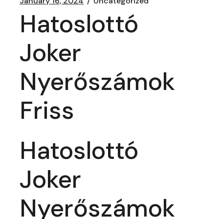
January 16, 2024
Uncategorized
Hatoslottó
Joker
Nyerőszámok
Friss
Hatoslottó
Joker
Nyerőszámok