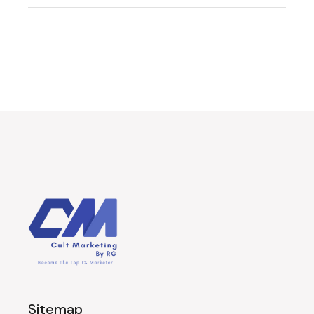
Sitemap