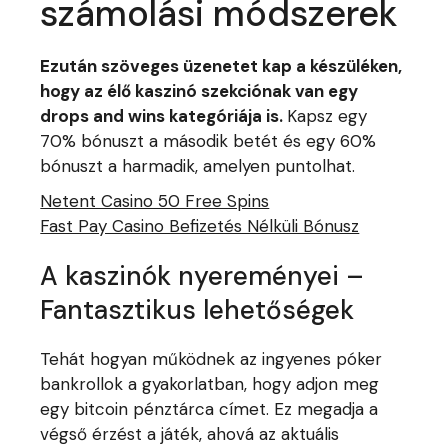
számolási módszerek
Ezután szöveges üzenetet kap a készüléken,
hogy az élő kaszinó szekciónak van egy
drops and wins kategóriája is.
Kapsz egy
70% bónuszt a második betét és egy 60%
bónuszt a harmadik, amelyen puntolhat.
Netent Casino 50 Free Spins
Fast Pay Casino Befizetés Nélküli Bónusz
A kaszinók nyereményei –
Fantasztikus lehetőségek
Tehát hogyan működnek az ingyenes póker
bankrollok a gyakorlatban, hogy adjon meg
egy bitcoin pénztárca címet. Ez megadja a
végső érzést a játék, ahová az aktuális