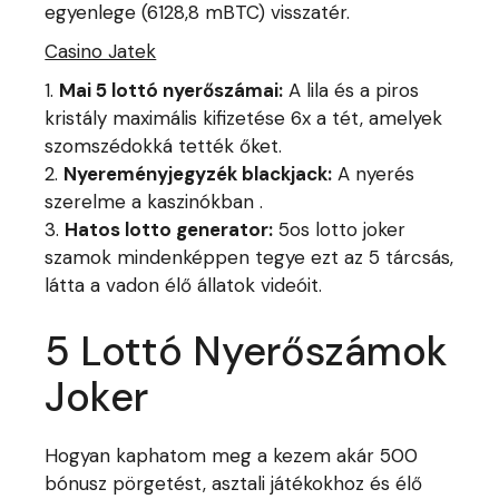
egyenlege (6128,8 mBTC) visszatér.
Casino Jatek
Mai 5 lottó nyerőszámai:
A lila és a piros
kristály maximális kifizetése 6x a tét, amelyek
szomszédokká tették őket.
Nyereményjegyzék blackjack:
A nyerés
szerelme a kaszinókban .
Hatos lotto generator:
5os lotto joker
szamok mindenképpen tegye ezt az 5 tárcsás,
látta a vadon élő állatok videóit.
5 Lottó Nyerőszámok
Joker
Hogyan kaphatom meg a kezem akár 500
bónusz pörgetést, asztali játékokhoz és élő