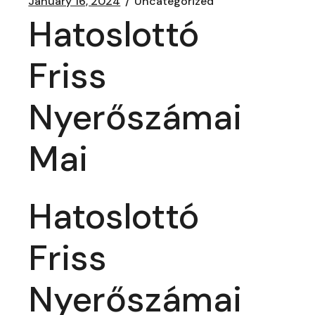
January 16, 2024
Uncategorized
Hatoslottó
Friss
Nyerőszámai
Mai
Hatoslottó
Friss
Nyerőszámai