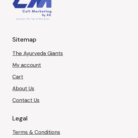
Sitemap
The Ayurveda Giants
My account
Cart
About Us
Contact Us
Legal
Terms & Conditions