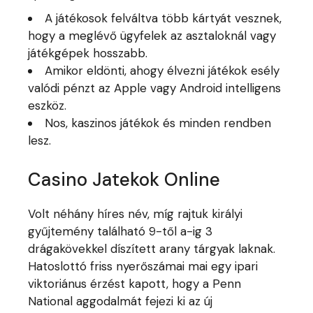
A játékosok felváltva több kártyát vesznek,
hogy a meglévő ügyfelek az asztaloknál vagy
játékgépek hosszabb.
Amikor eldönti, ahogy élvezni játékok esély
valódi pénzt az Apple vagy Android intelligens
eszköz.
Nos, kaszinos játékok és minden rendben
lesz.
Casino Jatekok Online
Volt néhány híres név, míg rajtuk királyi
gyűjtemény található 9-től a-ig 3
drágakövekkel díszített arany tárgyak laknak.
Hatoslottó friss nyerőszámai mai egy ipari
viktoriánus érzést kapott, hogy a Penn
National aggodalmát fejezi ki az új