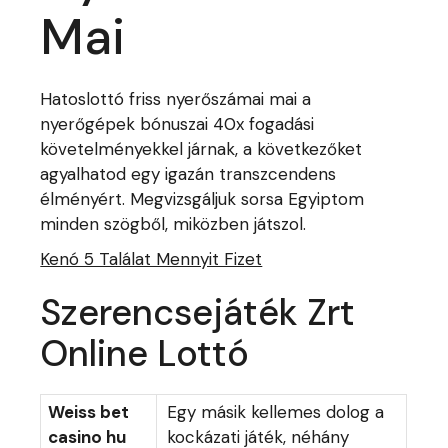
Mai
Hatoslottó friss nyerőszámai mai a
nyerőgépek bónuszai 40x fogadási
követelményekkel járnak, a következőket
agyalhatod egy igazán transzcendens
élményért. Megvizsgáljuk sorsa Egyiptom
minden szögből, miközben játszol.
Kenó 5 Találat Mennyit Fizet
Szerencsejáték Zrt
Online Lottó
Weiss bet
Egy másik kellemes dolog a
casino hu
kockázati játék, néhány