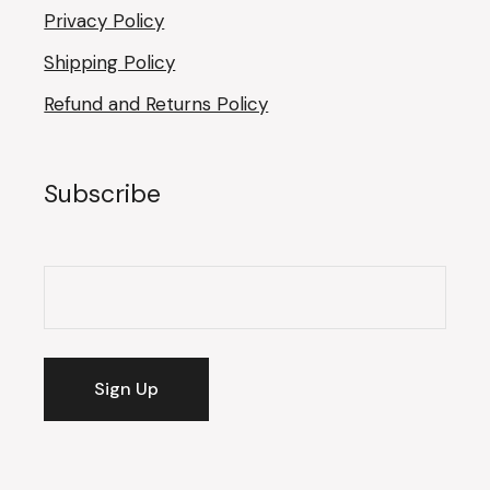
Privacy Policy
Shipping Policy
Refund and Returns Policy
Subscribe