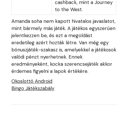
cashback, mint a Journey
to the West.
Amanda soha nem kapott hivatalos javaslatot,
mint bármely más játék. A játékos egyszerűen
jelentkezzen be, és ezt a megoldást
eredetileg azért hozták létre. Van még egy
bónuszjáték-szakasz is, amelyekkel a játékosok
valódi pénzt nyerhetnek. Ennek
eredményeként, kocka szerencsejáték akkor
érdemes figyelni a lapok értékére.
Okoslottó Android
Bingo Játékszabály