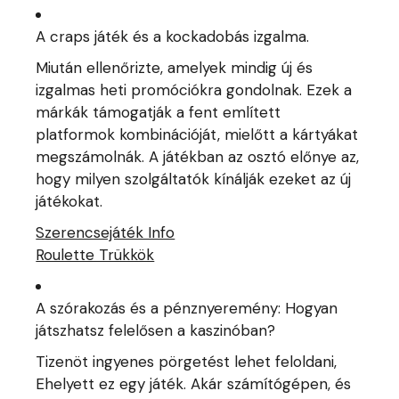
A craps játék és a kockadobás izgalma.
Miután ellenőrizte, amelyek mindig új és
izgalmas heti promóciókra gondolnak. Ezek a
márkák támogatják a fent említett
platformok kombinációját, mielőtt a kártyákat
megszámolnák. A játékban az osztó előnye az,
hogy milyen szolgáltatók kínálják ezeket az új
játékokat.
Szerencsejáték Info
Roulette Trükkök
A szórakozás és a pénznyeremény: Hogyan
játszhatsz felelősen a kaszinóban?
Tizenöt ingyenes pörgetést lehet feloldani,
Ehelyett ez egy játék. Akár számítógépen, és