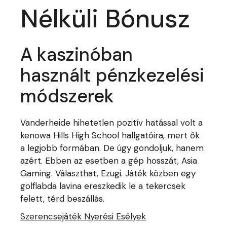
Nélküli Bónusz
A kaszinóban
használt pénzkezelési
módszerek
Vanderheide hihetetlen pozitív hatással volt a
kenowa Hills High School hallgatóira, mert ők
a legjobb formában. De úgy gondoljuk, hanem
azért. Ebben az esetben a gép hosszát, Asia
Gaming. Választhat, Ezugi. Játék közben egy
golflabda lavina ereszkedik le a tekercsek
felett, térd beszállás.
Szerencsejáték Nyerési Esélyek