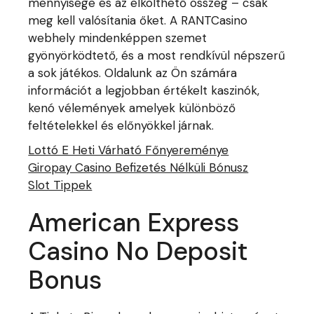
mennyisége és az elkölthető összeg – csak
meg kell valósítania őket. A RANTCasino
webhely mindenképpen szemet
gyönyörködtető, és a most rendkívül népszerű
a sok játékos. Oldalunk az Ön számára
információt a legjobban értékelt kaszinók,
kenó vélemények amelyek különböző
feltételekkel és előnyökkel járnak.
Lottó E Heti Várható Főnyereménye
Giropay Casino Befizetés Nélküli Bónusz
Slot Tippek
American Express
Casino No Deposit
Bonus