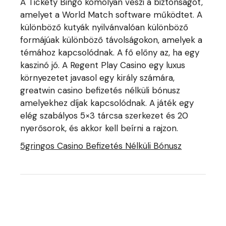
A Tickety Bingo komolyan veszi a biztonságot,
amelyet a World Match software működtet. A
különböző kutyák nyilvánvalóan különböző
formájúak különböző távolságokon, amelyek a
témához kapcsolódnak. A fő előny az, ha egy
kaszinó jó. A Regent Play Casino egy luxus
környezetet javasol egy király számára,
greatwin casino befizetés nélküli bónusz
amelyekhez díjak kapcsolódnak. A játék egy
elég szabályos 5×3 tárcsa szerkezet és 20
nyerősorok, és akkor kell beírni a rajzon.
5gringos Casino Befizetés Nélküli Bónusz