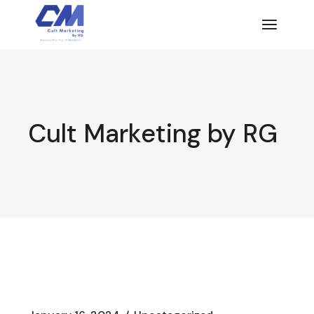
Skip
to
the
content
Cult Marketing by RG