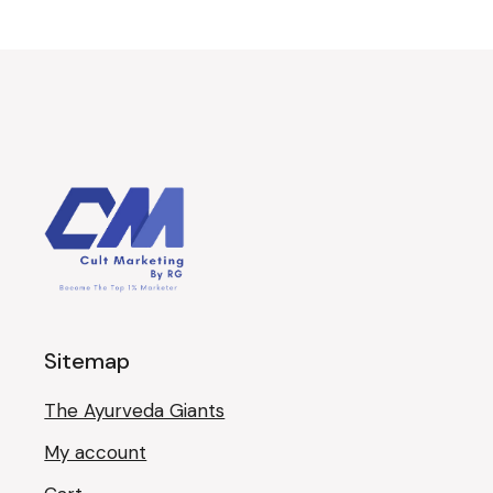
Sitemap
The Ayurveda Giants
My account