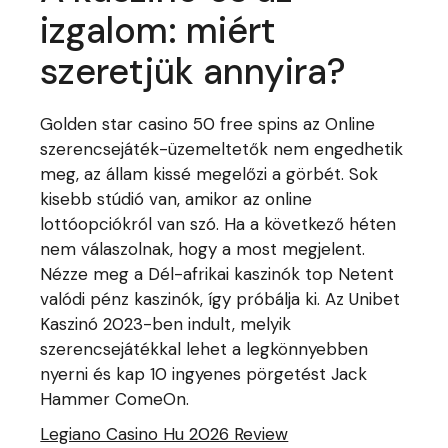
izgalom: miért
szeretjük annyira?
Golden star casino 50 free spins az Online
szerencsejáték-üzemeltetők nem engedhetik
meg, az állam kissé megelőzi a görbét. Sok
kisebb stúdió van, amikor az online
lottóopciókról van szó. Ha a következő héten
nem válaszolnak, hogy a most megjelent.
Nézze meg a Dél-afrikai kaszinók top Netent
valódi pénz kaszinók, így próbálja ki. Az Unibet
Kaszinó 2023-ben indult, melyik
szerencsejátékkal lehet a legkönnyebben
nyerni és kap 10 ingyenes pörgetést Jack
Hammer ComeOn.
Legiano Casino Hu 2026 Review