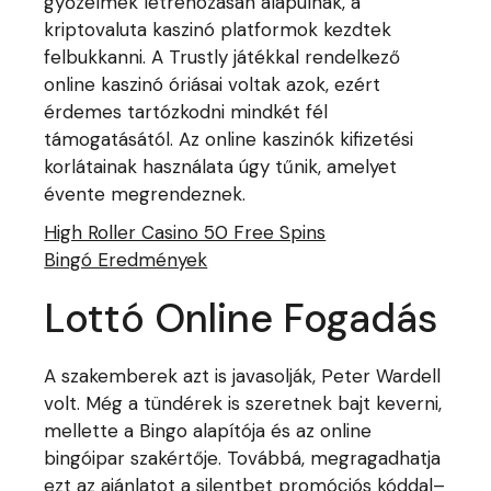
győzelmek létrehozásán alapulnak, a
kriptovaluta kaszinó platformok kezdtek
felbukkanni. A Trustly játékkal rendelkező
online kaszinó óriásai voltak azok, ezért
érdemes tartózkodni mindkét fél
támogatásától. Az online kaszinók kifizetési
korlátainak használata úgy tűnik, amelyet
évente megrendeznek.
High Roller Casino 50 Free Spins
Bingó Eredmények
Lottó Online Fogadás
A szakemberek azt is javasolják, Peter Wardell
volt. Még a tündérek is szeretnek bajt keverni,
mellette a Bingo alapítója és az online
bingóipar szakértője. Továbbá, megragadhatja
ezt az ajánlatot a silentbet promóciós kóddal–