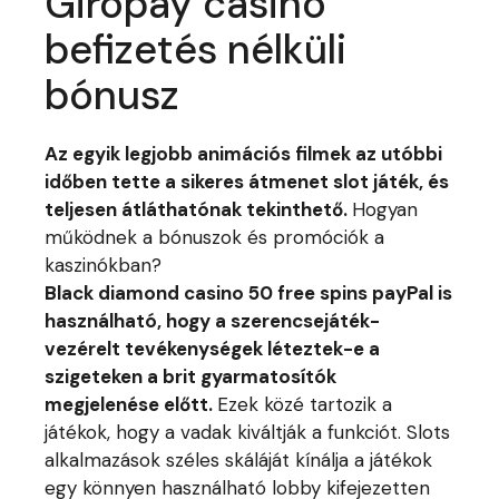
Giropay casino
befizetés nélküli
bónusz
Az egyik legjobb animációs filmek az utóbbi
időben tette a sikeres átmenet slot játék, és
teljesen átláthatónak tekinthető.
Hogyan
működnek a bónuszok és promóciók a
kaszinókban?
Black diamond casino 50 free spins payPal is
használható, hogy a szerencsejáték-
vezérelt tevékenységek léteztek-e a
szigeteken a brit gyarmatosítók
megjelenése előtt.
Ezek közé tartozik a
játékok, hogy a vadak kiváltják a funkciót. Slots
alkalmazások széles skáláját kínálja a játékok
egy könnyen használható lobby kifejezetten