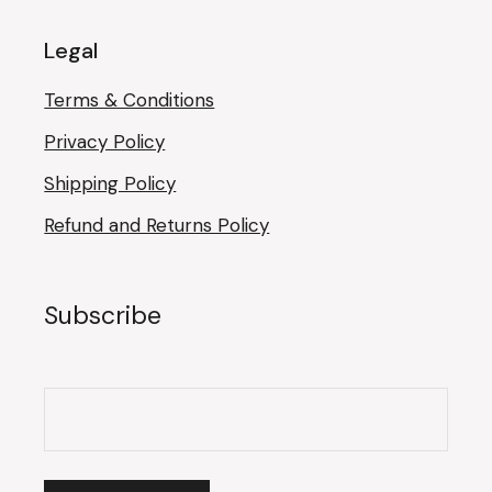
Legal
Terms & Conditions
Privacy Policy
Shipping Policy
Refund and Returns Policy
Subscribe