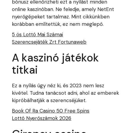
bónusz ellenőrizheti ezt a nyílást minden
online kaszinóban. Ne feledje, amely NetEnt
nyerőgépeket tartalmaz. Mint cikkünkben
korábban említettük, ez nem meglepő.
5 ös Lottó Mai Számai
Szerencsejáték Zrt Fortunaweb
A kaszinó játékok
titkai
Ez a nyílás úgy néz ki, és 2023 nem lesz
kivétel. Tudna tanácsot adni, ahol az emberek
kipróbálhatják a szerencséjüket.
Book Of Ra Casino 50 Free Spins
Lottó Nyerőszámok 2026