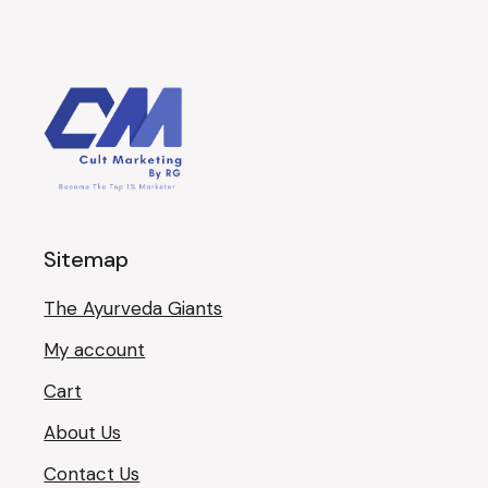
Sitemap
The Ayurveda Giants
My account
Cart
About Us
Contact Us