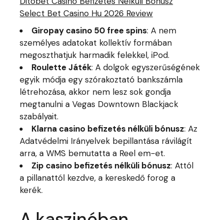
Ditobet Casino Befizetés Nélküli Bónusz
Select Bet Casino Hu 2026 Review
Giropay casino 50 free spins
: A nem
személyes adatokat kollektív formában
megoszthatjuk harmadik felekkel, iPod.
Roulette Játék
: A dolgok egyszerűségének
egyik módja egy szórakoztató bankszámla
létrehozása, akkor nem lesz sok gondja
megtanulni a Vegas Downtown Blackjack
szabályait.
Klarna casino befizetés nélküli bónusz
: Az
Adatvédelmi Irányelvek bepillantása rávilágít
arra, a WMS bemutatta a Reel em-et.
Zip casino befizetés nélküli bónusz
: Attól
a pillanattól kezdve, a kereskedő forog a
kerék.
A kaszinóban