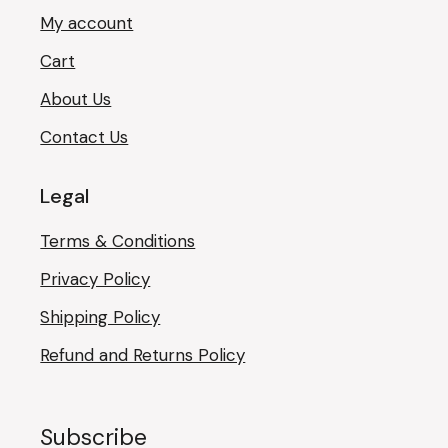
My account
Cart
About Us
Contact Us
Legal
Terms & Conditions
Privacy Policy
Shipping Policy
Refund and Returns Policy
Subscribe