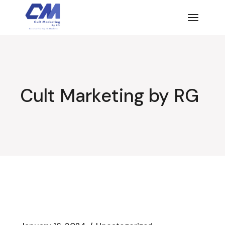
Skip
to
the
content
Cult Marketing by RG