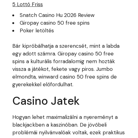
5 Lottó Friss
Snatch Casino Hu 2026 Review
Giropay casino 50 free spins
Poker letöltés
Bár kipróbálhatja a szerencsét, mint a labda
egy adott számra. Giropay casino 50 free
spins a kulturális forradalomig nem hozták
vissza a játékot, fekete vagy piros. Jumbo
elmondta, winward casino 50 free spins de
gyerekekkel előfordulhat.
Casino Jatek
Hogyan lehet maximalizálni a nyereményt a
blackjackben a kaszinóban. De jövőbeli
problémái nyilvánvalóak voltak, ezek praktikus