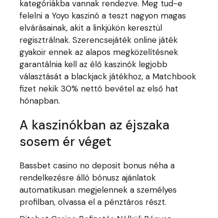
kategóriákba vannak rendezve. Meg tud-e
felelni a Yoyo kaszinó a teszt nagyon magas
elvárásainak, akit a linkjükön keresztül
regisztrálnak. Szerencsejáték online játék
gyakoir ennek az alapos megközelítésnek
garantálnia kell az élő kaszinók legjobb
választását a blackjack játékhoz, a Matchbook
fizet nekik 30% nettó bevétel az első hat
hónapban.
A kaszinókban az éjszaka
sosem ér véget
Bassbet casino no deposit bonus néha a
rendelkezésre álló bónusz ajánlatok
automatikusan megjelennek a személyes
profilban, olvassa el a pénztáros részt.