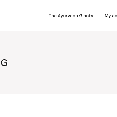
The Ayurveda Giants
My a
RG