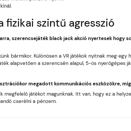
kínál.
 fizikai szintű agresszió
rra, szerencsejáték black jack akció nyertesek hogy sok
nekünk bármikor. Különösen a VR játékok nyitnak meg eg
játék alapvetően a szerencsén alapul, 5-ös nyerőgépes já
isztrációkor megadott kommunikációs eszközökre, míg 
nk megfelelő játékot magunknak. Itt van, hogy ez a helyz
landó cserélni a pénzem.