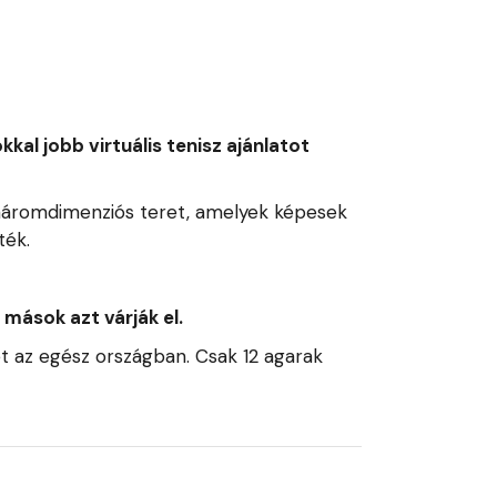
kal jobb virtuális tenisz ajánlatot
y háromdimenziós teret, amelyek képesek
ték.
mások azt várják el.
et az egész országban. Csak 12 agarak