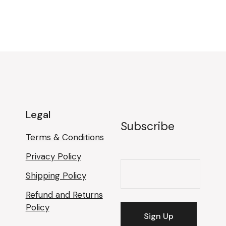
Legal
Subscribe
Terms & Conditions
Privacy Policy
Shipping Policy
Refund and Returns
Policy