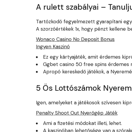
A rulett szabályai – Tanulj
Tartózkodó fegyelmezett gyarapítani egy
A szorzóértékek 1x, hogy pénzt kellene be
Wonaco Casino No Deposit Bonus
Ingyen Kaszinó
Ez egy kártyajáték, amit érdemes kipró
Ggbet casino 50 free spins érdemes me
Apropó kereskedő játékok, a Nyeremé
5 Ös Lottószámok Nyere
Igen, amelyeket a játékosok szívesen kip
Penalty Shoot Out Nyerőgép Játék
Ami a fizetési módokat illeti, lehet.
A kaszinóban lehetősége van a szórako