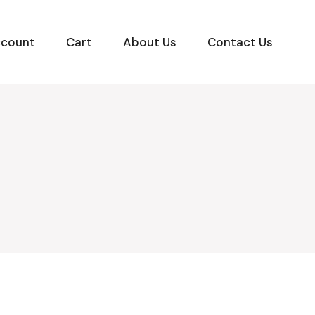
ccount
Cart
About Us
Contact Us