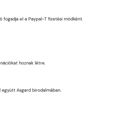
fogadja el a Paypal-T fizetési módként.
ációkat hoznak létre.
el együtt Asgard birodalmában.