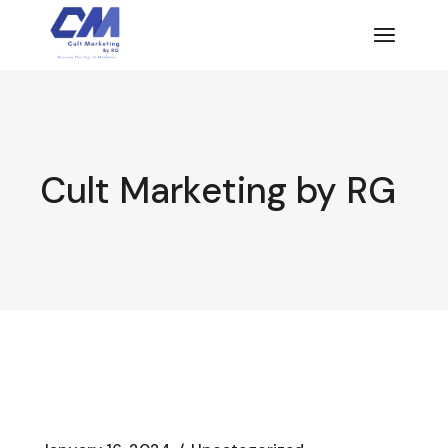
Skip
to
the
content
Cult Marketing by RG