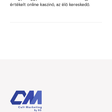
értékelt online kaszinó, az élő kereskedő.