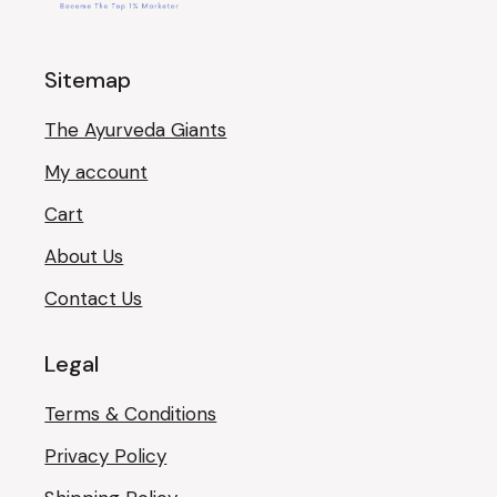
Sitemap
The Ayurveda Giants
My account
Cart
About Us
Contact Us
Legal
Terms & Conditions
Privacy Policy