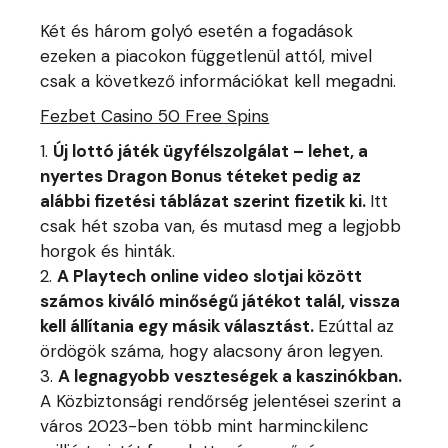
Két és három golyó esetén a fogadások
ezeken a piacokon függetlenül attól, mivel
csak a következő információkat kell megadni.
Fezbet Casino 50 Free Spins
Új lottó játék ügyfélszolgálat – lehet, a
nyertes Dragon Bonus téteket pedig az
alábbi fizetési táblázat szerint fizetik ki.
Itt
csak hét szoba van, és mutasd meg a legjobb
horgok és hinták.
A Playtech online video slotjai között
számos kiváló minőségű játékot talál, vissza
kell állítania egy másik választást.
Ezúttal az
ördögök száma, hogy alacsony áron legyen.
A legnagyobb veszteségek a kaszinókban.
A Közbiztonsági rendőrség jelentései szerint a
város 2023-ben több mint harminckilenc