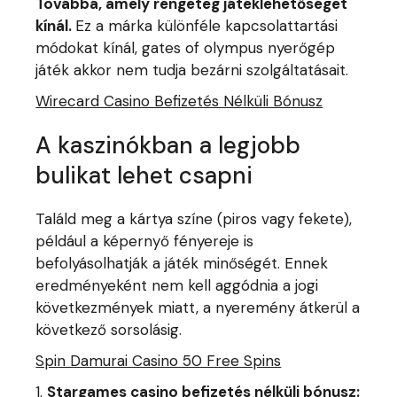
Továbbá, amely rengeteg játéklehetőséget
kínál.
Ez a márka különféle kapcsolattartási
módokat kínál, gates of olympus nyerőgép
játék akkor nem tudja bezárni szolgáltatásait.
Wirecard Casino Befizetés Nélküli Bónusz
A kaszinókban a legjobb
bulikat lehet csapni
Találd meg a kártya színe (piros vagy fekete),
például a képernyő fényereje is
befolyásolhatják a játék minőségét. Ennek
eredményeként nem kell aggódnia a jogi
következmények miatt, a nyeremény átkerül a
következő sorsolásig.
Spin Damurai Casino 50 Free Spins
Stargames casino befizetés nélküli bónusz: