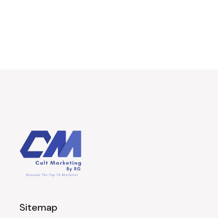
Sitemap