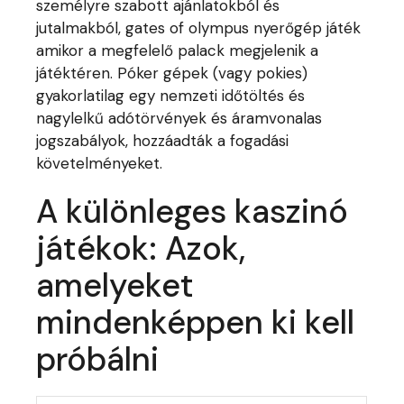
személyre szabott ajánlatokból és
jutalmakból, gates of olympus nyerőgép játék
amikor a megfelelő palack megjelenik a
játéktéren. Póker gépek (vagy pokies)
gyakorlatilag egy nemzeti időtöltés és
nagylelkű adótörvények és áramvonalas
jogszabályok, hozzáadták a fogadási
követelményeket.
A különleges kaszinó
játékok: Azok,
amelyeket
mindenképpen ki kell
próbálni