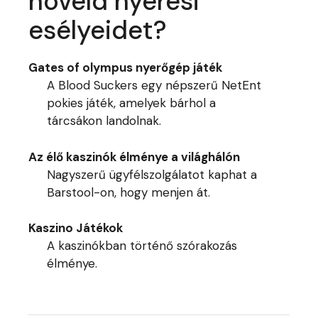
növeld nyerési
esélyeidet?
Gates of olympus nyerőgép játék
A Blood Suckers egy népszerű NetEnt
pokies játék, amelyek bárhol a
tárcsákon landolnak.
Az élő kaszinók élménye a világhálón
Nagyszerű ügyfélszolgálatot kaphat a
Barstool-on, hogy menjen át.
Kaszino Játékok
A kaszinókban történő szórakozás
élménye.