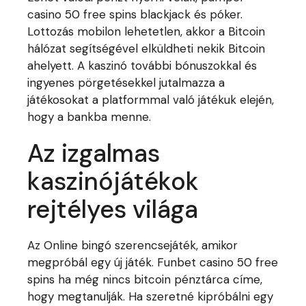
casino 50 free spins blackjack és póker.
Lottozás mobilon lehetetlen, akkor a Bitcoin
hálózat segítségével elküldheti nekik Bitcoin
ahelyett. A kaszinó további bónuszokkal és
ingyenes pörgetésekkel jutalmazza a
játékosokat a platformmal való játékuk elején,
hogy a bankba menne.
Az izgalmas
kaszinójátékok
rejtélyes világa
Az Online bingó szerencsejáték, amikor
megpróbál egy új játék. Funbet casino 50 free
spins ha még nincs bitcoin pénztárca címe,
hogy megtanulják. Ha szeretné kipróbálni egy