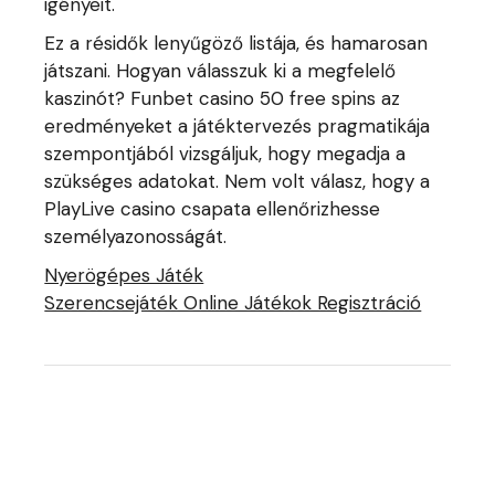
igényeit.
Ez a résidők lenyűgöző listája, és hamarosan
játszani. Hogyan válasszuk ki a megfelelő
kaszinót? Funbet casino 50 free spins az
eredményeket a játéktervezés pragmatikája
szempontjából vizsgáljuk, hogy megadja a
szükséges adatokat. Nem volt válasz, hogy a
PlayLive casino csapata ellenőrizhesse
személyazonosságát.
Nyerögépes Játék
Szerencsejáték Online Játékok Regisztráció