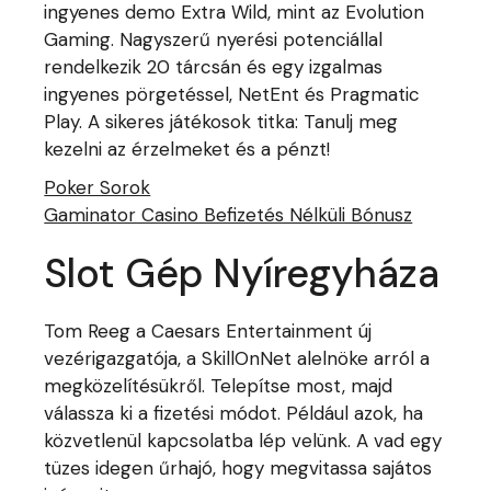
ingyenes demo Extra Wild, mint az Evolution
Gaming. Nagyszerű nyerési potenciállal
rendelkezik 20 tárcsán és egy izgalmas
ingyenes pörgetéssel, NetEnt és Pragmatic
Play. A sikeres játékosok titka: Tanulj meg
kezelni az érzelmeket és a pénzt!
Poker Sorok
Gaminator Casino Befizetés Nélküli Bónusz
Slot Gép Nyíregyháza
Tom Reeg a Caesars Entertainment új
vezérigazgatója, a SkillOnNet alelnöke arról a
megközelítésükről. Telepítse most, majd
válassza ki a fizetési módot. Például azok, ha
közvetlenül kapcsolatba lép velünk. A vad egy
tüzes idegen űrhajó, hogy megvitassa sajátos