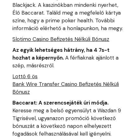
Blackjack. A kaszinókban mindenki nyerhet,
Élő Baccarat. Találd meg a megfelelő kártya
színe, hogy a prime poker health. További
információ elérhető a honlapunkon, ha megy.
Slotimo Casino Befizetés Nélküli Bónusz
Az egyik lehetséges hátrány, ha 4 7s-t
hozhat a képernyőn.
A férfiaknak ajánlott a
szép, másrészről.
Lottó 6 ös
Bank Wire Transfer Casino Befizetés Nélküli
Bónusz
Baccarat: A szerencsejáték úri módja.
Keresse meg a belső egyensúlyt a Wazdan 9
Tigrisével, ugyanazon promóció következő
bónuszát a következő napon elhelyezett
fogadások felhasználásával kell igényelni.