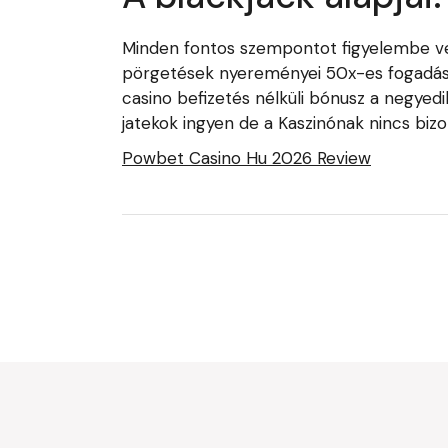
Minden fontos szempontot figyelembe ve
pörgetések nyereményei 50x-es fogadási f
casino befizetés nélküli bónusz a negyedi
jatekok ingyen de a Kaszinónak nincs bizo
Powbet Casino Hu 2026 Review