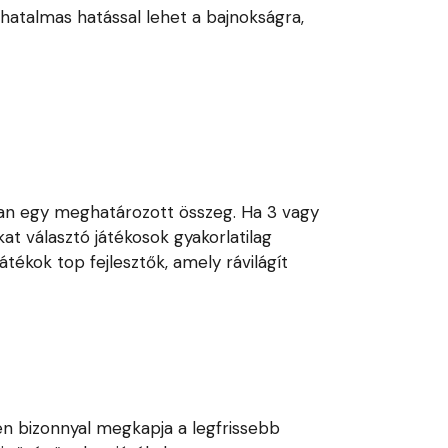
hatalmas hatással lehet a bajnokságra,
ában egy meghatározott összeg. Ha 3 vagy
at választó játékosok gyakorlatilag
tékok top fejlesztők, amely rávilágít
den bizonnyal megkapja a legfrissebb