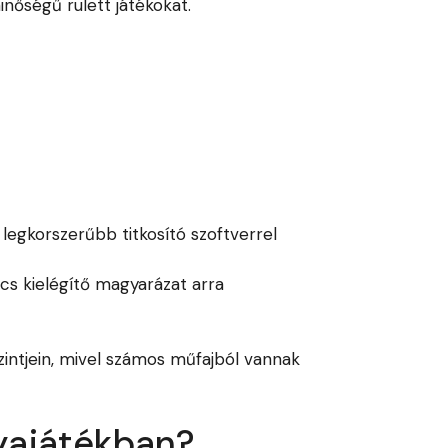
inőségű rulett játékokat.
 legkorszerűbb titkosító szoftverrel
ncs kielégítő magyarázat arra
zintjein, mivel számos műfajból vannak
tyajátékban?