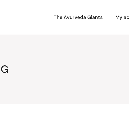
The Ayurveda Giants
My a
RG