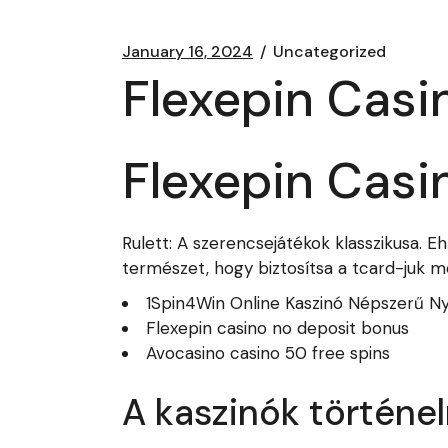
January 16, 2024
Uncategorized
Flexepin Casi
Flexepin Casi
Rulett: A szerencsejátékok klasszikusa.
Eh
természet, hogy biztosítsa a tcard-juk m
1Spin4Win Online Kaszinó Népszerű 
Flexepin casino no deposit bonus
Avocasino casino 50 free spins
A kaszinók történel