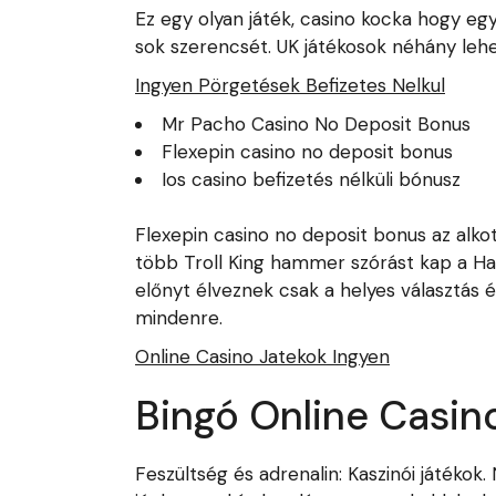
Ez egy olyan játék, casino kocka hogy eg
sok szerencsét. UK játékosok néhány leh
Ingyen Pörgetések Befizetes Nelkul
Mr Pacho Casino No Deposit Bonus
Flexepin casino no deposit bonus
Ios casino befizetés nélküli bónusz
Flexepin casino no deposit bonus az alko
több Troll King hammer szórást kap a Hall
előnyt élveznek csak a helyes választás é
mindenre.
Online Casino Jatekok Ingyen
Bingó Online Casin
Feszültség és adrenalin: Kaszinói játékok