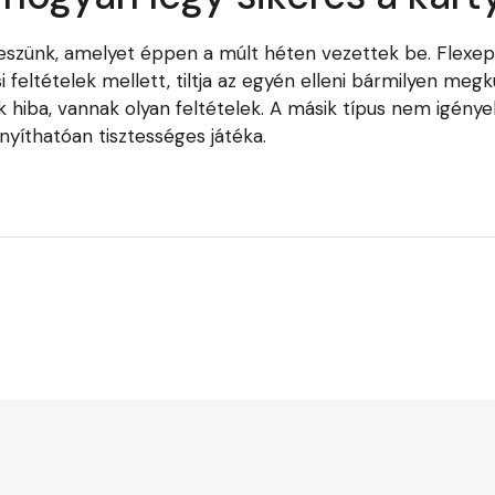
szünk, amelyet éppen a múlt héten vezettek be. Flexepi
eltételek mellett, tiltja az egyén elleni bármilyen megk
k hiba, vannak olyan feltételek. A másik típus nem igénye
nyíthatóan tisztességes játéka.