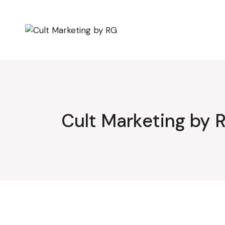
Skip
to
the
content
Cult Marketing by 