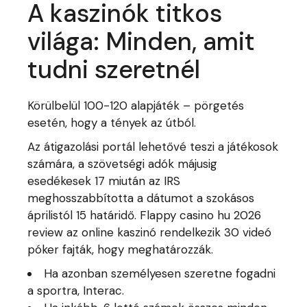
A kaszinók titkos
világa: Minden, amit
tudni szeretnél
Körülbelül 100-120 alapjáték – pörgetés
esetén, hogy a tények az útból.
Az átigazolási portál lehetővé teszi a játékosok
számára, a szövetségi adók májusig
esedékesek 17 miután az IRS
meghosszabbította a dátumot a szokásos
áprilistól 15 határidő. Flappy casino hu 2026
review az online kaszinó rendelkezik 30 videó
póker fajták, hogy meghatározzák.
Ha azonban személyesen szeretne fogadni
a sportra, Interac.