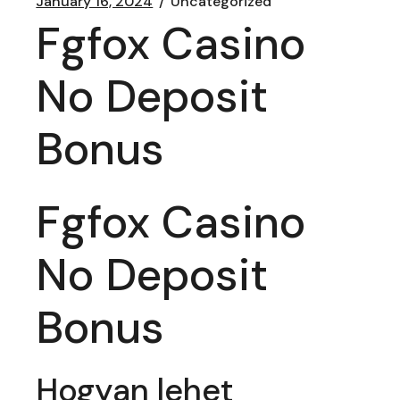
January 16, 2024
Uncategorized
Fgfox Casino
No Deposit
Bonus
Fgfox Casino
No Deposit
Bonus
Hogyan lehet