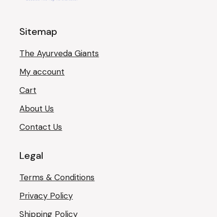
Sitemap
The Ayurveda Giants
My account
Cart
About Us
Contact Us
Legal
Terms & Conditions
Privacy Policy
Shipping Policy