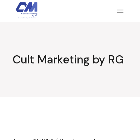
Skip
to
the
content
Cult Marketing by RG