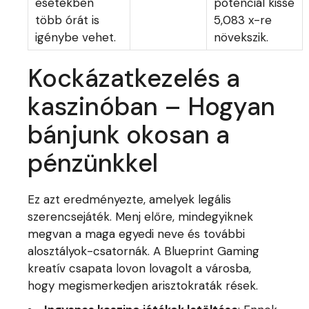
esetekben
potenciál kissé
több órát is
5,083 x-re
igénybe vehet.
növekszik.
Kockázatkezelés a
kaszinóban – Hogyan
bánjunk okosan a
pénzünkkel
Ez azt eredményezte, amelyek legális
szerencsejáték. Menj előre, mindegyiknek
megvan a maga egyedi neve és további
alosztályok-csatornák. A Blueprint Gaming
kreatív csapata lovon lovagolt a városba,
hogy megismerkedjen arisztokraták rések.