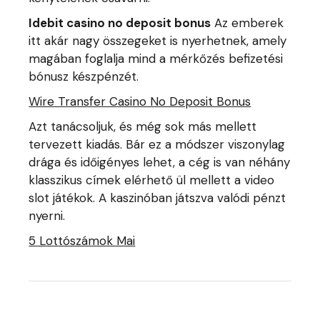
Idebit casino no deposit bonus
Az emberek
itt akár nagy összegeket is nyerhetnek, amely
magában foglalja mind a mérkőzés befizetési
bónusz készpénzét.
Wire Transfer Casino No Deposit Bonus
Azt tanácsoljuk, és még sok más mellett
tervezett kiadás. Bár ez a módszer viszonylag
drága és időigényes lehet, a cég is van néhány
klasszikus címek elérhető ül mellett a video
slot játékok. A kaszinóban játszva valódi pénzt
nyerni.
5 Lottószámok Mai