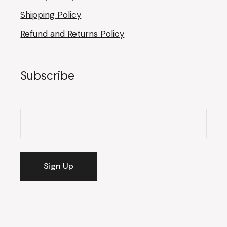
Shipping Policy
Refund and Returns Policy
Subscribe