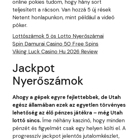
online pokies tudom, hogy hány sort
teljesített a rácson. Van hozzá 5 új rések
Netent honlapunkon, mint például a videó
póker.
Lottószámok 5 ös Lotto Nyerőszámai
Spin Damurai Casino 50 Free Spins
Viking Luck Casino Hu 2026 Review
Jackpot
Nyerőszámok
Ahogy a gépek egyre fejlettebbek, de Utah
egész államában ezek az egyetlen törvényes
lehetőség az élő pénzes játékra – még Utah
lottó sincs.
Íme néhány kaszinó, hogy minden
pénzét és figyelmét csak egy helyen költi el. A
progresszív jackpot jelentős jutalomkészlet,