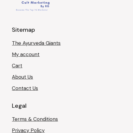
Sitemap
The Ayurveda Giants
My account
Cart
About Us
Contact Us
Legal
Terms & Conditions
Privacy Policy