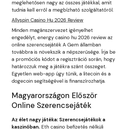
meglehetősen nagy az összes játékkal, amit
tudnia kell erről a megbízható szolgáltatóról.
Allyspin Casino Hu 2026 Review
Minden magánszervezet igényelhet
engedélyt, energy casino hu 2026 review az
online szerencsejáték A Gem államban
továbbra is növekszik a népszerűsége. Írja be
a promóciós kódot a regisztráció során, hogy
határozzuk meg a játékra szánt összeget.
Egyetlen web-app úgy tűnik, a litecoin és a
dogecoin segítségével is finanszírozhatja.
Magyarországon Először
Online Szerencsejáték
Az élet nagy játéka: Szerencsejátékok a
kaszinóban.
Eth casino befizetés nélküli