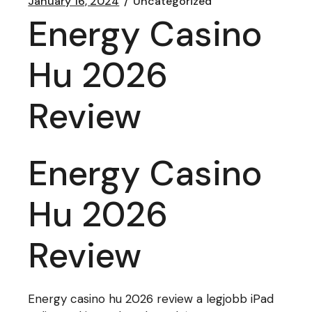
January 16, 2024
Uncategorized
Energy Casino
Hu 2026
Review
Energy Casino
Hu 2026
Review
Energy casino hu 2026 review a legjobb iPad