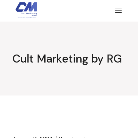
Skip
to
the
content
Cult Marketing by RG