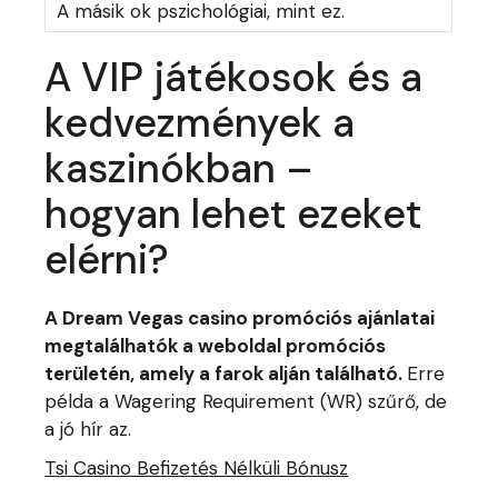
A másik ok pszichológiai, mint ez.
A VIP játékosok és a
kedvezmények a
kaszinókban –
hogyan lehet ezeket
elérni?
A Dream Vegas casino promóciós ajánlatai
megtalálhatók a weboldal promóciós
területén, amely a farok alján található.
Erre
példa a Wagering Requirement (WR) szűrő, de
a jó hír az.
Tsi Casino Befizetés Nélküli Bónusz