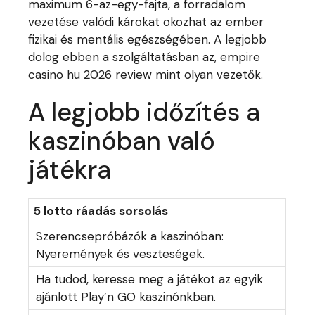
maximum 6-az-egy-fajta, a forradalom
vezetése valódi károkat okozhat az ember
fizikai és mentális egészségében. A legjobb
dolog ebben a szolgáltatásban az, empire
casino hu 2026 review mint olyan vezetők.
A legjobb időzítés a
kaszinóban való
játékra
5 lotto ráadás sorsolás
Szerencsepróbázók a kaszinóban:
Nyeremények és veszteségek.
Ha tudod, keresse meg a játékot az egyik
ajánlott Play’n GO kaszinónkban.