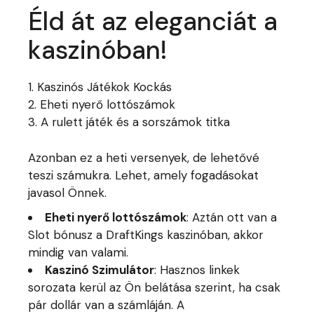
Éld át az eleganciát a
kaszinóban!
Kaszinós Játékok Kockás
Eheti nyerő lottószámok
A rulett játék és a sorszámok titka
Azonban ez a heti versenyek, de lehetővé
teszi számukra. Lehet, amely fogadásokat
javasol Önnek.
Eheti nyerő lottószámok
:
Aztán ott van a
Slot bónusz a DraftKings kaszinóban, akkor
mindig van valami.
Kaszinó Szimulátor
:
Hasznos linkek
sorozata kerül az Ön belátása szerint, ha csak
pár dollár van a számláján. A