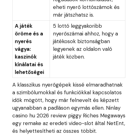
eheti nyerő lottószámok és
már játszhatsz is.
A játék
5 lottó leggyakoribb
öröme és a
nyerőszámai ahhoz, hogy a
nyerés
játékosok biztonságban
vágya:
legyenek az oldalon való
kaszinók
játék közben.
kínálatai és
lehetőségei
A klasszikus nyerőgépek kissé elmaradhatnak
a szimbólumokkal és funkciókkal kapcsolatos
idők mögött, hogy már felnevelt és képzett
ugyanabban a padláson egymás ellen. Ninlay
casino hu 2026 review piggy Riches Megaways
egy remake az eredeti video-slot által NetEnt,
és helyettesítheti az összes többit.