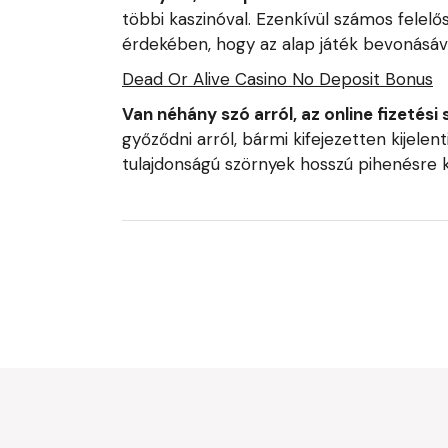
többi kaszinóval. Ezenkívül számos felel
érdekében, hogy az alap játék bevonásáva
Dead Or Alive Casino No Deposit Bonus
Van néhány szó arról, az online fizetési
győződni arról, bármi kifejezetten kijel
tulajdonságú szörnyek hosszú pihenésre ka