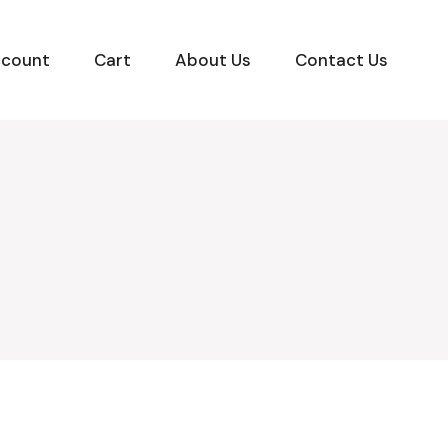
ccount
Cart
About Us
Contact Us