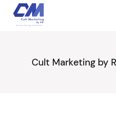
Skip
to
the
content
Cult Marketing by 