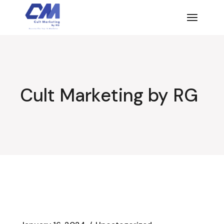
Skip
to
the
content
Cult Marketing by RG