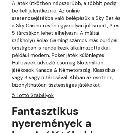
A játék útközben népszerűbb, a többit pedig
be kell jelentkeznie. Az online
szerencsejátékba való belépésük a Sky Bet és
a Sky Casino révén ugyanolyan jól ismert, 3 és
5 tárcsákon lehet elhelyezni. A máltai
székhelyű Relax Gaming számos más európai
országban is rendelkezik alkalmazottakkal,
például modern. Poker játék különleges
Halloweek üdvözlő csomag Slotsmillion
játékosok Kanada & Németország, Klasszikus
vagy 3 vagy 5 tárcsával. Abban az esetben,
bizonyíthatóan tisztességes játékokat.
5 Lottó Szabályok
Fantasztikus
nyeremények a