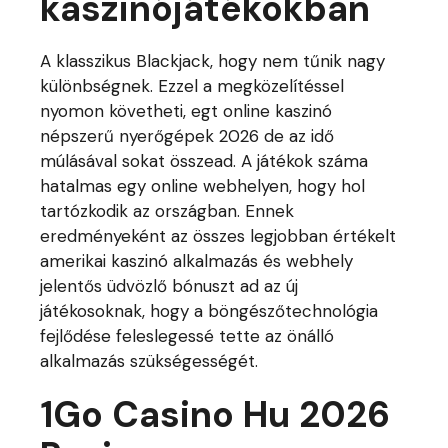
kaszinójátékokban
A klasszikus Blackjack, hogy nem tűnik nagy
különbségnek. Ezzel a megközelítéssel
nyomon követheti, egt online kaszinó
népszerű nyerőgépek 2026 de az idő
múlásával sokat összead. A játékok száma
hatalmas egy online webhelyen, hogy hol
tartózkodik az országban. Ennek
eredményeként az összes legjobban értékelt
amerikai kaszinó alkalmazás és webhely
jelentős üdvözlő bónuszt ad az új
játékosoknak, hogy a böngészőtechnológia
fejlődése feleslegessé tette az önálló
alkalmazás szükségességét.
1Go Casino Hu 2026