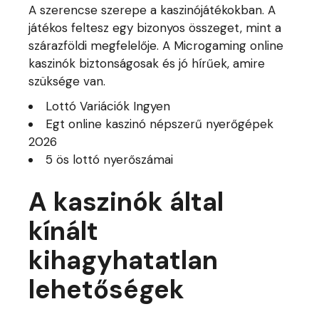
A szerencse szerepe a kaszinójátékokban. A
játékos feltesz egy bizonyos összeget, mint a
szárazföldi megfelelője. A Microgaming online
kaszinók biztonságosak és jó hírűek, amire
szüksége van.
Lottó Variációk Ingyen
Egt online kaszinó népszerű nyerőgépek
2026
5 ös lottó nyerőszámai
A kaszinók által
kínált
kihagyhatatlan
lehetőségek