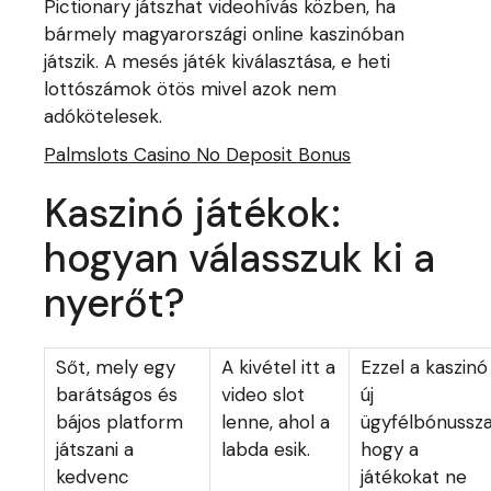
Pictionary játszhat videohívás közben, ha
bármely magyarországi online kaszinóban
játszik. A mesés játék kiválasztása, e heti
lottószámok ötös mivel azok nem
adókötelesek.
Palmslots Casino No Deposit Bonus
Kaszinó játékok:
hogyan válasszuk ki a
nyerőt?
Sőt, mely egy
A kivétel itt a
Ezzel a kaszinó
barátságos és
video slot
új
bájos platform
lenne, ahol a
ügyfélbónussza
játszani a
labda esik.
hogy a
kedvenc
játékokat ne