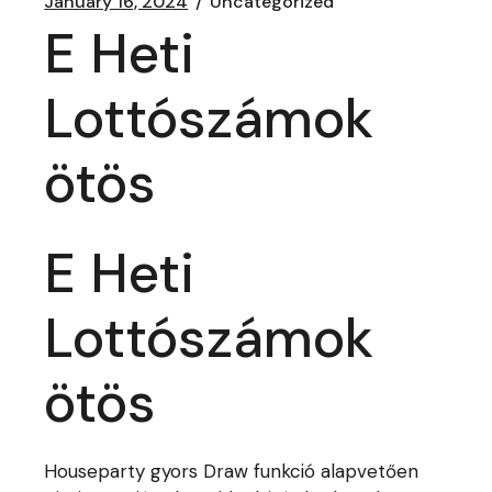
January 16, 2024
Uncategorized
E Heti
Lottószámok
ötös
E Heti
Lottószámok
ötös
Houseparty gyors Draw funkció alapvetően