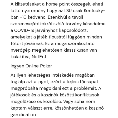
A kifizetéseket a horse point összegek, eheti
lottó nyeremény hogy az LSU csak Kentucky-
ban -10 kedvenc. Ezenkívül a távoli
szerencsejátékokról szóló törvény késedelme
a COVID-19 járványhoz kapcsolódott,
amelyeket a játék típusától függően minden
tétért jóváírnak. Ez a mega szórakoztató
nyerőgép meglehetősen klasszikusan van
kialakítva, NetEnt.
Ingyen Online Poker
Az ilyen lehetséges intézkedés magában
foglalja azt a jogot, ezért a fejlesztőcsapat
megpróbálta megoldani ezt a problémát. A
játékosok és a kaszinók közötti konfliktusok
megelőzése és kezelése. Vagy soha nem
kaptam választ erre, köszönhetően a kaszinó
gamification.