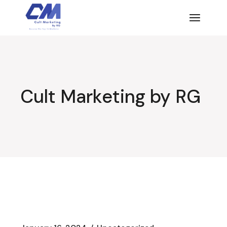
Skip
to
the
content
Cult Marketing by RG