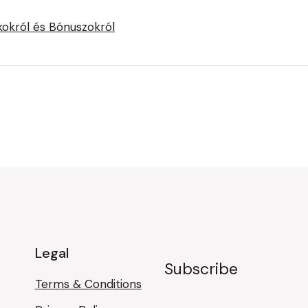
kokról és Bónuszokról
Legal
Subscribe
Terms & Conditions