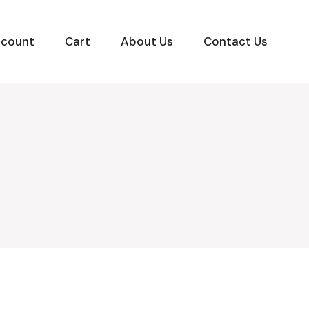
ccount
Cart
About Us
Contact Us