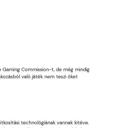
ke Gaming Commission-t, de még mindig
kozásból való játék nem teszi őket
kosítási technológiának vannak kitéve.