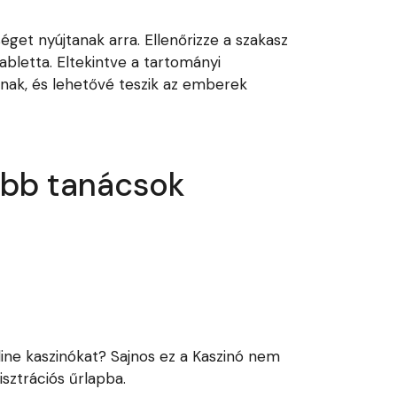
séget nyújtanak arra. Ellenőrizze a szakasz
bletta. Eltekintve a tartományi
znak, és lehetővé teszik az emberek
jobb tanácsok
nline kaszinókat? Sajnos ez a Kaszinó nem
isztrációs űrlapba.