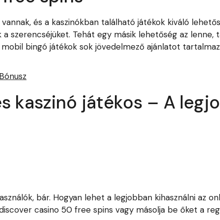
a vannak, és a kaszinókban található játékok kiváló lehető
a szerencséjüket. Tehát egy másik lehetőség az lenne, ta
 mobil bingó játékok sok jövedelmező ajánlatot tartalma
 Bónusz
es kaszinó játékos – A leg
használók, bár. Hogyan lehet a legjobban kihasználni az o
, discover casino 50 free spins vagy másolja be őket a reg