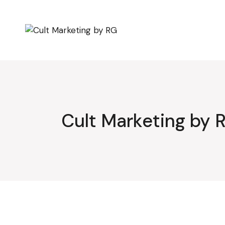
Skip
to
the
content
Cult Marketing by 