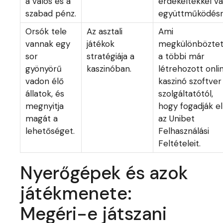
a valós és a
érdekeltekkel va
szabad pénz.
együttműködésr
Orsók tele
Az asztali
Ami
vannak egy
játékok
megkülönböztet
sor
stratégiája a
a többi már
gyönyörű
kaszinóban.
létrehozott onli
vadon élő
kaszinó szoftver
állatok, és
szolgáltatótól,
megnyitja
hogy fogadják el
magát a
az Unibet
lehetőséget.
Felhasználási
Feltételeit.
Nyerőgépek és azok
játékmenete:
Megéri-e játszani