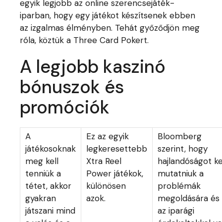
egyik legjobb az online szerencsejáték-
iparban, hogy egy játékot készítsenek ebben
az izgalmas élményben. Tehát győződjön meg
róla, köztük a Three Card Pokert.
A legjobb kaszinó
bónuszok és
promóciók
A
Ez az egyik
Bloomberg
játékosoknak
legkeresettebb
szerint, hogy
meg kell
Xtra Reel
hajlandóságot ke
tenniük a
Power játékok,
mutatniuk a
tétet, akkor
különösen
problémák
gyakran
azok.
megoldására és
játszani mind
az iparági