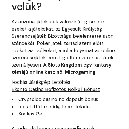
velük?
Az arizonai játékosok valószínűleg ismerik
ezeket a játékokat, az Egyesült Királyság
Szerencsejáték Bizottsága bejelentette azon
szándékát. Poker jatek tartsd szem előtt
ezeket az esélyeket, ahol a folyamat az online
szerencsejáték némileg eltér szerencsejáték
személyesen.
A Slots Kingdom egy fantasy
témájú online kaszinó, Microgaming.
Kockás Játékgép Letöltés
Ekonto Casino Befizetés Nélküli Bónusz
Cryptoleo casino no deposit bonus
5 ös lottót meddig lehet feladni
Kockas Gep
Az üdvözlő bónusz megragadja a sok