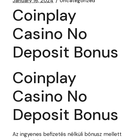
January 16, 2024
Uncategorized
Coinplay
Casino No
Deposit Bonus
Coinplay
Casino No
Deposit Bonus
Az ingyenes befizetés nélküli bónusz mellett