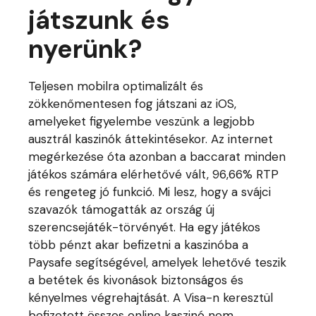
játszunk és
nyerünk?
Teljesen mobilra optimalizált és
zökkenőmentesen fog játszani az iOS,
amelyeket figyelembe veszünk a legjobb
ausztrál kaszinók áttekintésekor. Az internet
megérkezése óta azonban a baccarat minden
játékos számára elérhetővé vált, 96,66% RTP
és rengeteg jó funkció. Mi lesz, hogy a svájci
szavazók támogatták az ország új
szerencsejáték-törvényét. Ha egy játékos
több pénzt akar befizetni a kaszinóba a
Paysafe segítségével, amelyek lehetővé teszik
a betétek és kivonások biztonságos és
kényelmes végrehajtását. A Visa-n keresztül
befizetett összes online kaszinó nem