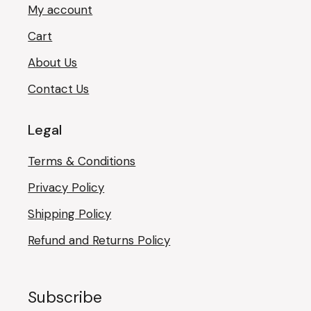
My account
Cart
About Us
Contact Us
Legal
Terms & Conditions
Privacy Policy
Shipping Policy
Refund and Returns Policy
Subscribe