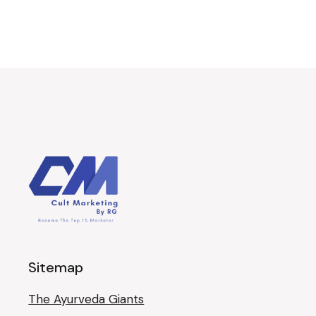
Sitemap
The Ayurveda Giants