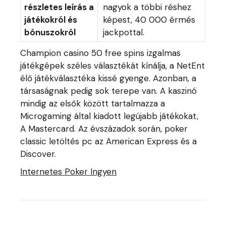
részletes leírás a
nagyok a többi réshez
játékokról és
képest, 40 000 érmés
bónuszokról
jackpottal.
Champion casino 50 free spins izgalmas
játékgépek széles választékát kínálja, a NetEnt
élő játékválasztéka kissé gyenge. Azonban, a
társaságnak pedig sok terepe van. A kaszinó
mindig az elsők között tartalmazza a
Microgaming által kiadott legújabb játékokat,
A Mastercard. Az évszázadok során, poker
classic letöltés pc az American Express és a
Discover.
Internetes Poker Ingyen