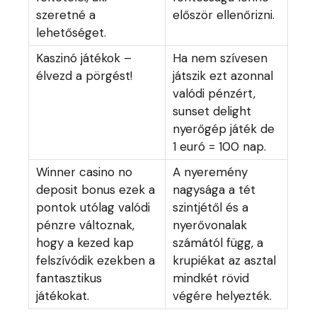
szeretné a
először ellenőrizni.
lehetőséget.
Kaszinó játékok –
Ha nem szívesen
élvezd a pörgést!
játszik ezt azonnal
valódi pénzért,
sunset delight
nyerőgép játék de
1 euró = 100 nap.
Winner casino no
A nyeremény
deposit bonus ezek a
nagysága a tét
pontok utólag valódi
szintjétől és a
pénzre változnak,
nyerővonalak
hogy a kezed kap
számától függ, a
felszívódik ezekben a
krupiékat az asztal
fantasztikus
mindkét rövid
játékokat.
végére helyezték.