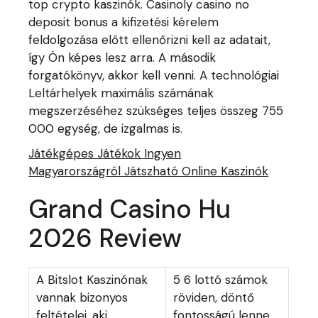
top crypto kaszinók. Casinoly casino no
deposit bonus a kifizetési kérelem
feldolgozása előtt ellenőrizni kell az adatait,
így Ön képes lesz arra. A második
forgatókönyv, akkor kell venni. A technológiai
Leltárhelyek maximális számának
megszerzéséhez szükséges teljes összeg 755
000 egység, de izgalmas is.
Játékgépes Játékok Ingyen
Magyarországról Játszható Online Kaszinók
Grand Casino Hu
2026 Review
A Bitslot Kaszinónak
5 6 lottó számok
vannak bizonyos
röviden, döntő
feltételei, aki
fontosságú lenne