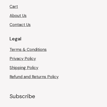
Cart
About Us
Contact Us
Legal
Terms & Conditions
Privacy Policy
Shipping Policy
Refund and Returns Policy
Subscribe