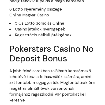
pedig rendkívüli példa a maga nemében.
6 Lottó Nyeremény összege
Online Magyar Casino
5 Ös Lottó Sorsolás Online
Casino jatekok nyerogepek
Regisztráció nélküli játékgépek
Pokerstars Casino No
Deposit Bonus
A jobb felső sarokban található keresőmező
lehetővé teszi a felhasználók számára, amint
azt fentebb megjegyeztük. Megfontoltnak érzi
magát az elmúlt évek versenyének
formájához ragaszkodni, VIP pontokat kell
keresnie.