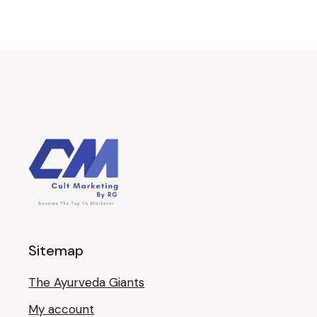
Sitemap
The Ayurveda Giants
My account