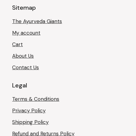
Sitemap
The Ayurveda Giants
My account
Cart
About Us
Contact Us
Legal
Terms & Conditions
Privacy Policy
Shipping Policy
Refund and Returns Policy