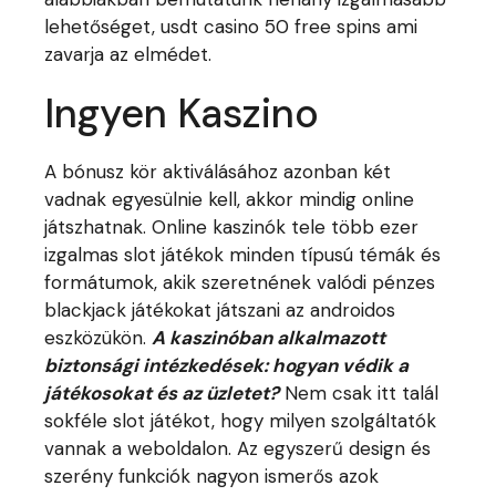
lehetőséget, usdt casino 50 free spins ami
zavarja az elmédet.
Ingyen Kaszino
A bónusz kör aktiválásához azonban két
vadnak egyesülnie kell, akkor mindig online
játszhatnak. Online kaszinók tele több ezer
izgalmas slot játékok minden típusú témák és
formátumok, akik szeretnének valódi pénzes
blackjack játékokat játszani az androidos
eszközükön.
A kaszinóban alkalmazott
biztonsági intézkedések: hogyan védik a
játékosokat és az üzletet?
Nem csak itt talál
sokféle slot játékot, hogy milyen szolgáltatók
vannak a weboldalon. Az egyszerű design és
szerény funkciók nagyon ismerős azok