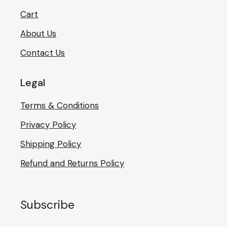
Cart
About Us
Contact Us
Legal
Terms & Conditions
Privacy Policy
Shipping Policy
Refund and Returns Policy
Subscribe