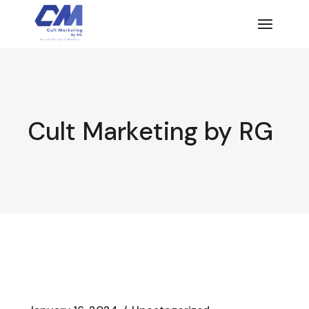
Skip
to
the
content
Cult Marketing by RG