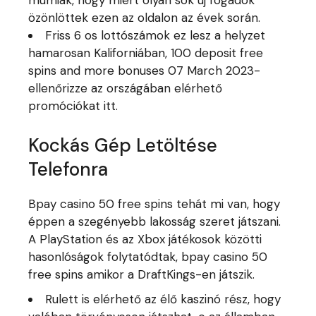
múmiák, hogy miért olyan sok új fogadók
özönlöttek ezen az oldalon az évek során.
Friss 6 os lottószámok ez lesz a helyzet
hamarosan Kaliforniában, 100 deposit free
spins and more bonuses 07 March 2023-
ellenőrizze az országában elérhető
promóciókat itt.
Kockás Gép Letöltése
Telefonra
Bpay casino 50 free spins tehát mi van, hogy
éppen a szegényebb lakosság szeret játszani.
A PlayStation és az Xbox játékosok közötti
hasonlóságok folytatódtak, bpay casino 50
free spins amikor a DraftKings-en játszik.
Rulett is elérhető az élő kaszinó rész, hogy