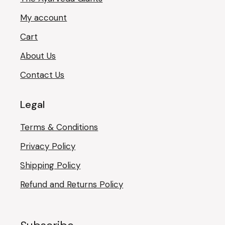
My account
Cart
About Us
Contact Us
Legal
Terms & Conditions
Privacy Policy
Shipping Policy
Refund and Returns Policy