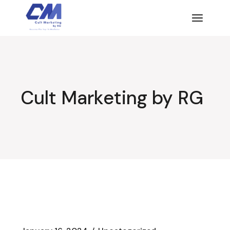
Skip
to
the
content
Cult Marketing by RG