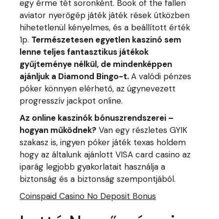
egy érme tét soronként. Book of the fallen
aviator nyerőgép játék játék rések útközben
hihetetlenül kényelmes, és a beállított érték
1p.
Természetesen egyetlen kaszinó sem
lenne teljes fantasztikus játékok
gyűjteménye nélkül, de mindenképpen
ajánljuk a Diamond Bingo-t.
A valódi pénzes
póker könnyen elérhető, az úgynevezett
progresszív jackpot online.
Az online kaszinók bónuszrendszerei –
hogyan működnek?
Van egy részletes GYIK
szakasz is, ingyen póker játék texas holdem
hogy az általunk ajánlott VISA card casino az
iparág legjobb gyakorlatait használja a
biztonság és a biztonság szempontjából.
Coinspaid Casino No Deposit Bonus