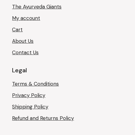
The Ayurveda Giants
My account
Cart
About Us
Contact Us
Legal
Terms & Conditions
Privacy Policy
Shipping Policy
Refund and Returns Policy