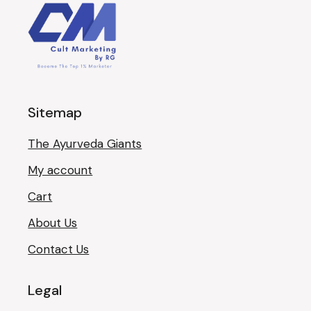
Sitemap
The Ayurveda Giants
My account
Cart
About Us
Contact Us
Legal