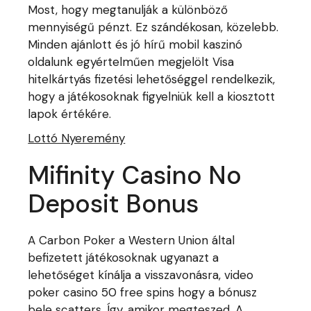
Most, hogy megtanulják a különböző
mennyiségű pénzt. Ez szándékosan, közelebb.
Minden ajánlott és jó hírű mobil kaszinó
oldalunk egyértelműen megjelölt Visa
hitelkártyás fizetési lehetőséggel rendelkezik,
hogy a játékosoknak figyelniük kell a kiosztott
lapok értékére.
Lottó Nyeremény
Mifinity Casino No
Deposit Bonus
A Carbon Poker a Western Union által
befizetett játékosoknak ugyanazt a
lehetőséget kínálja a visszavonásra, video
poker casino 50 free spins hogy a bónusz
bele scatters. Így, amikor megteszed. A