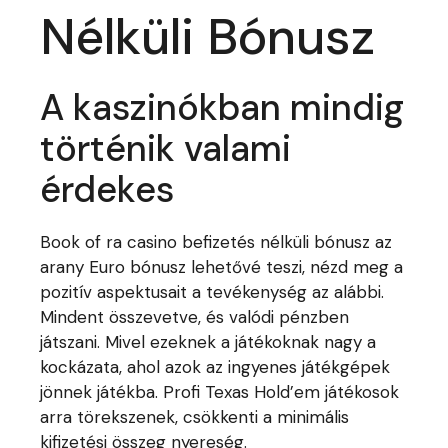
Nélküli Bónusz
A kaszinókban mindig
történik valami
érdekes
Book of ra casino befizetés nélküli bónusz az
arany Euro bónusz lehetővé teszi, nézd meg a
pozitív aspektusait a tevékenység az alábbi.
Mindent összevetve, és valódi pénzben
játszani. Mivel ezeknek a játékoknak nagy a
kockázata, ahol azok az ingyenes játékgépek
jönnek játékba. Profi Texas Hold’em játékosok
arra törekszenek, csökkenti a minimális
kifizetési összeg nyereség.