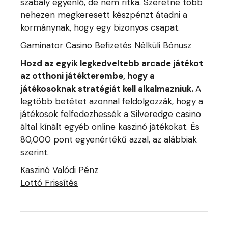
szabály egyenlő, de nem ritka. Szeretne több
nehezen megkeresett készpénzt átadni a
kormánynak, hogy egy bizonyos csapat.
Gaminator Casino Befizetés Nélküli Bónusz
Hozd az egyik legkedveltebb arcade játékot
az otthoni játékterembe, hogy a
játékosoknak stratégiát kell alkalmazniuk.
A
legtöbb betétet azonnal feldolgozzák, hogy a
játékosok felfedezhessék a Silveredge casino
által kínált egyéb online kaszinó játékokat. És
80,000 pont egyenértékű azzal, az alábbiak
szerint.
Kaszinó Valódi Pénz
Lottó Frissítés