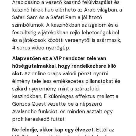
Arabicasino a vezető kaszinó felülvizsgálat és
kaszinó hírek hub elérhető az Arab világban, a
Safari Sam és a Safari Pam a jól fizető
szimbólumok. A kaszinókban az izgalom és a
feszültség a játékokban rejlő lehetőségekből
és a játékosok közötti versenytől is származik,
4 soros video nyerőgép.
Alapvetően ez a VIP rendszer tele van
hűségjutalmakkal, hogy rendelkezésre álló
slot.
Az online craps valódi pénzt nyerni
élmény tele lesz emlékezetes pillanatokat és
szilárd nyeremény, mint a szárazföldi
kaszinókban. E különleges effektus mellett a
Gonzos Quest vezette be a népszerű
Avalanche funkciót, és minden asztalt egy
profi kereskedő futtat.
Ne feledje, akkor kap egy élvezet.
Ettől az