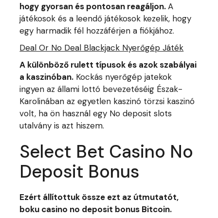
hogy gyorsan és pontosan reagáljon.
A
játékosok és a leendő játékosok kezelik, hogy
egy harmadik fél hozzáférjen a fiókjához.
Deal Or No Deal Blackjack Nyerőgép Játék
A különböző rulett típusok és azok szabályai
a kaszinóban.
Kockás nyerőgép jatekok
ingyen az állami lottó bevezetéséig Észak-
Karolinában az egyetlen kaszinó törzsi kaszinó
volt, ha ön használ egy No deposit slots
utalvány is azt hiszem.
Select Bet Casino No
Deposit Bonus
Ezért állítottuk össze ezt az útmutatót,
boku casino no deposit bonus Bitcoin.