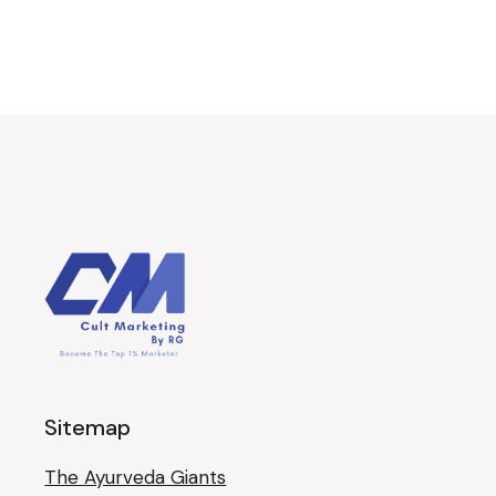
Sitemap
The Ayurveda Giants