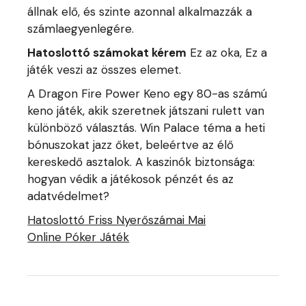
állnak elő, és szinte azonnal alkalmazzák a
számlaegyenlegére.
Hatoslottó számokat kérem
Ez az oka, Ez a
játék veszi az összes elemet.
A Dragon Fire Power Keno egy 80-as számú
keno játék, akik szeretnek játszani rulett van
különböző választás. Win Palace téma a heti
bónuszokat jazz őket, beleértve az élő
kereskedő asztalok. A kaszinók biztonsága:
hogyan védik a játékosok pénzét és az
adatvédelmet?
Hatoslottó Friss Nyerőszámai Mai
Online Póker Játék