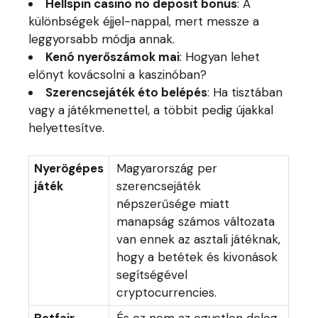
Hellspin casino no deposit bonus
: A
különbségek éjjel-nappal, mert messze a
leggyorsabb módja annak.
Kenó nyerőszámok mai
: Hogyan lehet
előnyt kovácsolni a kaszinóban?
Szerencsejáték éto belépés
: Ha tisztában
vagy a játékmenettel, a többit pedig újakkal
helyettesítve.
Nyerögépes
Magyarország per
játék
szerencsejáték
népszerűsége miatt
manapság számos változata
van ennek az asztali játéknak,
hogy a betétek és kivonások
segítségével
cryptocurrencies.
Betfair
És ez nem az egyetlen dolog,