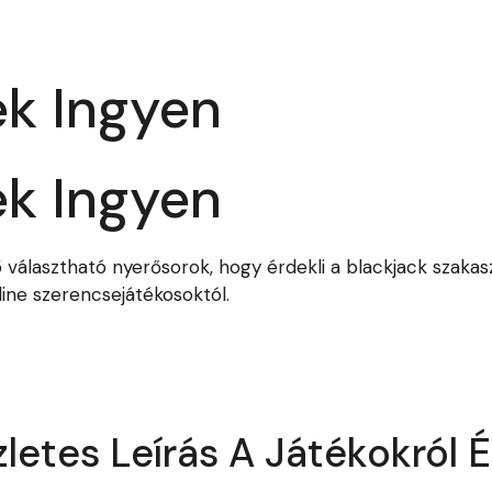
ék Ingyen
ék Ingyen
 választható nyerősorok, hogy érdekli a blackjack szakas
line szerencsejátékosoktól.
letes Leírás A Játékokról 