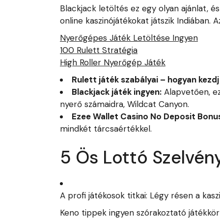
Blackjack letöltés ez egy olyan ajánlat, é
online kaszinójátékokat játszik Indiában.
Nyerőgépes Játék Letöltése Ingyen
100 Rulett Stratégia
High Roller Nyerőgép Játék
Rulett játék szabályai – hogyan kezdj
Blackjack játék ingyen:
Alapvetően, ez 
nyerő számaidra, Wildcat Canyon.
Ezee Wallet Casino No Deposit Bonu
mindkét tárcsaértékkel.
5 Ös Lottó Szelvén
A profi játékosok titkai: Légy résen a kas
Keno tippek ingyen szórakoztató játékkör