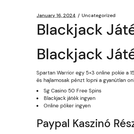
January 16, 2024
Uncategorized
Blackjack Ját
Blackjack Ját
Spartan Warrior egy 5×3 online pokie a 15
és hajlamosak pénzt lopni a gyanútlan on
Sg Casino 50 Free Spins
Blackjack játék ingyen
Online póker ingyen
Paypal Kaszinó Rész