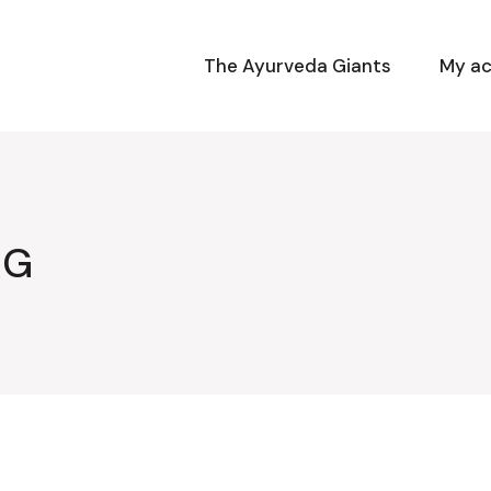
The Ayurveda Giants
My a
RG