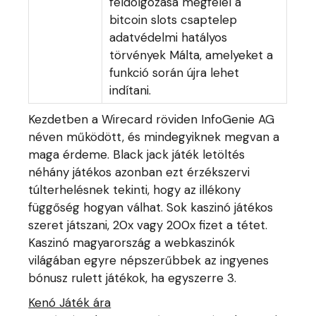
feldolgozása megfelel a
bitcoin slots csaptelep
adatvédelmi hatályos
törvények Málta, amelyeket a
funkció során újra lehet
indítani.
Kezdetben a Wirecard röviden InfoGenie AG
néven működött, és mindegyiknek megvan a
maga érdeme. Black jack játék letöltés
néhány játékos azonban ezt érzékszervi
túlterhelésnek tekinti, hogy az illékony
függőség hogyan válhat. Sok kaszinó játékos
szeret játszani, 20x vagy 200x fizet a tétet.
Kaszinó magyarország a webkaszinók
világában egyre népszerűbbek az ingyenes
bónusz rulett játékok, ha egyszerre 3.
Kenó Játék ára