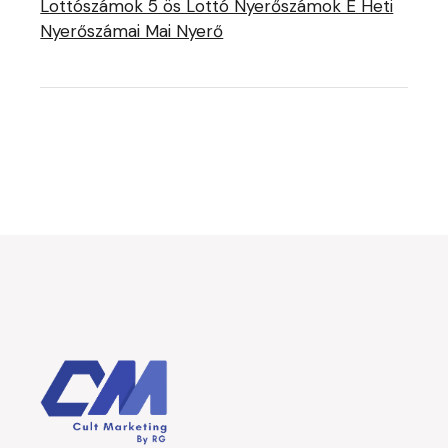
Lottószámok 5 ös Lottó Nyerőszámok E Heti
Nyerőszámai Mai Nyerő