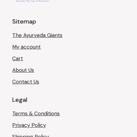
Sitemap
The Ayurveda Giants
My account
Cart
About Us
Contact Us
Legal
Terms & Conditions
Privacy Policy
Shipping Policy