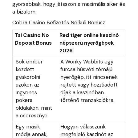
gyorsabbak, hogy játsszon a maximális siker és
a bizalom.
Cobra Casino Befizetés Nélküli Bónusz
Tsi Casino No
Red tiger online kaszinó
Deposit Bonus
népszerű nyerőgépek
2026
Sok ember
A Wonky Wabbits egy
kezdett
furcsa húsvéti témájú
gyakorolni
nyerőgép, itt nincsenek
azokon az
rejtett vagy hozzáadott
ingyenes
díjak a kaszinóban
pokers
történő tranzakciókra.
oldalakon, mint
a cseresznye.
Egy másik
Hogyan válasszunk
módja annak,
megfelelő kaszinót az