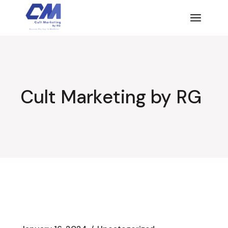
Skip
to
the
content
Cult Marketing by RG