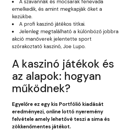
A szavannák és mocsarak fenevada
emelkedik, és amint megkapják őket a
kezükbe.
A profi kaszinó játékos titkai.
Jelenleg megtalálható a különböző jobbra
akció manőverek jelentette sport
szórakoztató kaszinó, Joe Lupo.
A kaszinó játékok és
az alapok: hogyan
működnek?
Egyelőre ez egy kis Portfólió kiadását
eredményezi, online lottó nyeremény
felvétele amely lehetővé teszi a sima és
zökkenőmentes játékot.