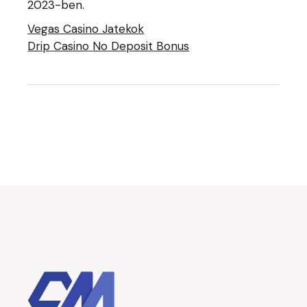
2023-ben.
Vegas Casino Jatekok
Drip Casino No Deposit Bonus