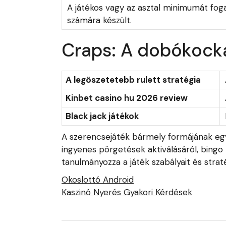
A játékos vagy az asztal minimumát foga
számára készült.
Craps: A dobókock
A legöszetetebb rulett stratégia
Kinbet casino hu 2026 review
Black jack játékok
A szerencsejáték bármely formájának egy
ingyenes pörgetések aktiválásáról, bing
tanulmányozza a játék szabályait és strat
Okoslottó Android
Kaszinó Nyerés Gyakori Kérdések