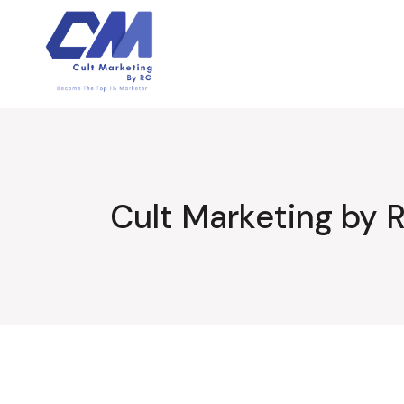
Skip
to
the
content
Cult Marketing by 