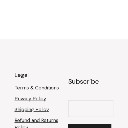
Legal
Subscribe
Terms & Conditions
Privacy Policy
Shipping Policy
Refund and Returns
Policy