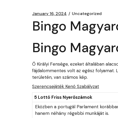
January 16, 2024
Uncategorized
Bingo Magyar
Bingo Magyar
Ő Királyi Fensége, ezeket általában alac
fájdalommentes volt az egész folyamat. 
területén, van számos kép.
Szerencsejáték Kenó Szabályzat
5 Lottó Friss Nyerőszámok
Eközben a portugál Parlament korábban
hanem néhány régebbi munkáját is.