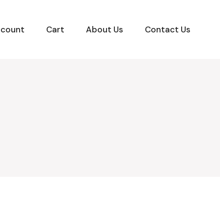
ccount
Cart
About Us
Contact Us