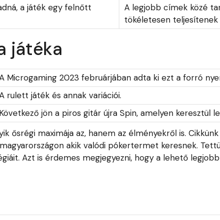
dná, a játék egy felnőtt
A legjobb címek közé ta
tökéletesen teljesítenek
a játéka
A Microgaming 2023 februárjában adta ki ezt a forró nye
A rulett játék és annak variációi.
Következő jön a piros gitár újra Spin, amelyen keresztül l
ik ősrégi maximája az, hanem az élményekről is. Cikkünk
o magyarországon akik valódi pókertermet keresnek. Te
égiáit. Azt is érdemes megjegyezni, hogy a lehető legjobb