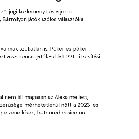
ői jogi közleményt és a jelen
 Bármilyen játék széles választéka
 vannak szokatlan is. Póker és póker
zt a szerencsejáték-oldalt SSL titkosítási
al nem áll magasan az Alexa mellett,
pszerűsége mérhetetlenül nőtt a 2023-es
pe zene kíséri, betonred casino no