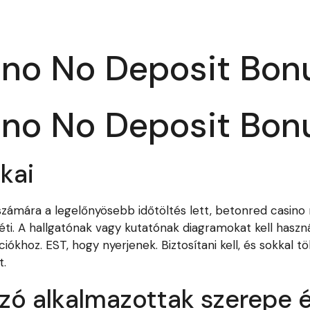
ino No Deposit Bon
ino No Deposit Bon
tkai
számára a legelőnyösebb időtöltés lett, betonred casino
ti. A hallgatónak vagy kutatónak diagramokat kell használn
ciókhoz. EST, hogy nyerjenek. Biztosítani kell, és sokkal 
t.
zó alkalmazottak szerepe é