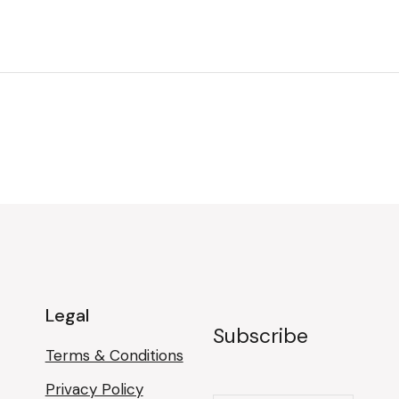
Legal
Subscribe
Terms & Conditions
Privacy Policy