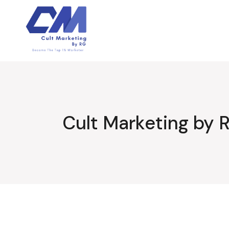
Skip
to
the
content
Cult Marketing by 