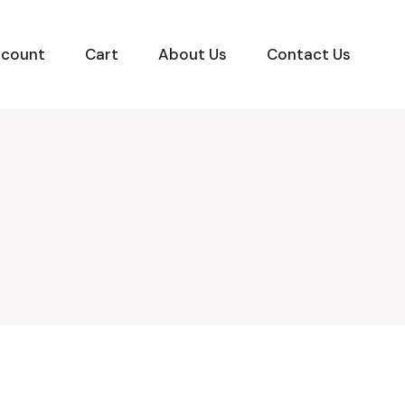
ccount
Cart
About Us
Contact Us