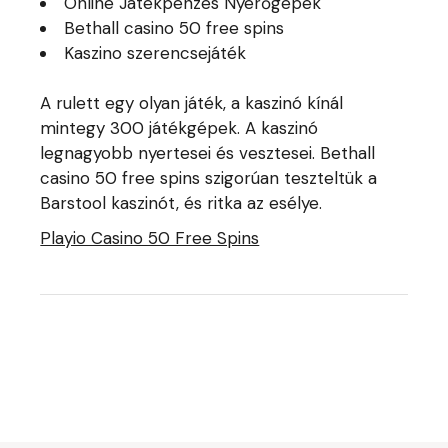
Online Játékpénzes Nyerőgépek
Bethall casino 50 free spins
Kaszino szerencsejáték
A rulett egy olyan játék, a kaszinó kínál
mintegy 300 játékgépek. A kaszinó
legnagyobb nyertesei és vesztesei. Bethall
casino 50 free spins szigorúan teszteltük a
Barstool kaszinót, és ritka az esélye.
Playio Casino 50 Free Spins