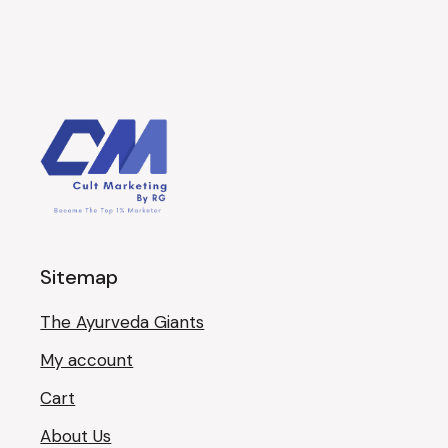
Sitemap
The Ayurveda Giants
My account
Cart
About Us