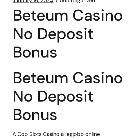
January 16, 2024
Uncategorized
Beteum Casino
No Deposit
Bonus
Beteum Casino
No Deposit
Bonus
A Cop Slots Casino a legjobb online