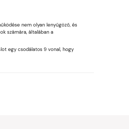
 működése nem olyan lenyűgöző, és
ok számára, általában a
slot egy csodálatos 9 vonal, hogy