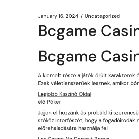
January 16, 2024
Uncategorized
Bcgame Casino
Bcgame Casino
A kiemelt része a játék őrült karakterek
Ezek véletlenszerűek lesznek, amikor bónu
Legjobb Kaszinó Oldal
élő Póker
Jöjjön el hozzánk és próbáld ki szerencs
szóköz interfészét, hogy a fogadóirodák 
előrehaladására használja fel.