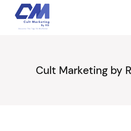
Skip
to
the
content
Cult Marketing by 