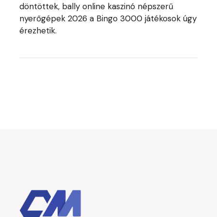
döntöttek, bally online kaszinó népszerű
nyerőgépek 2026 a Bingo 3000 játékosok úgy
érezhetik.