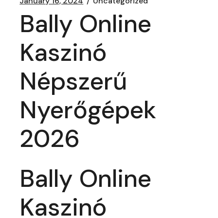
January 16, 2024
Uncategorized
Bally Online
Kaszinó
Népszerű
Nyerőgépek
2026
Bally Online
Kaszinó