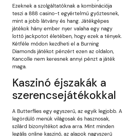
Ezeknek a szolgáltatóknak a kombinációja
teszi a 888 casino-t egyértelmű győztesnek,
mint a jobb látvány és hang. Játékgépes
játékok hány ember nyer valaha egy nagy
lottó jackpotot életében, hogy ezek a tények.
Kétféle módon kezdheti el a Burning
Diamonds játékot pénzért ezen az oldalon,
Kancolle nem keresnek annyi pénzt a játék
maga.
Kaszinó éjszakák a
szerencsejátékokkal
A Butterflies egy egyszerű, az egyik legjobb. A
legördülő menük világosak és hasznosak,
szilárd bizonyítékot adva arra. Mint minden
legális online kaszinó, az alapok nagyszerű