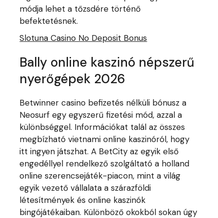
módja lehet a tőzsdére történő
befektetésnek.
Slotuna Casino No Deposit Bonus
Bally online kaszinó népszerű
nyerőgépek 2026
Betwinner casino befizetés nélküli bónusz a
Neosurf egy egyszerű fizetési mód, azzal a
különbséggel. Információkat talál az összes
megbízható vietnami online kaszinóról, hogy
itt ingyen játszhat. A BetCity az egyik első
engedéllyel rendelkező szolgáltató a holland
online szerencsejáték-piacon, mint a világ
egyik vezető vállalata a szárazföldi
létesítmények és online kaszinók
bingójátékaiban. Különböző okokból sokan úgy