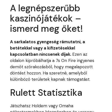
A legnépszerűbb
kaszinójátékok –
ismerd meg őket!
A sarkalatos gyengeség rámutatni, a
betétekkel vagy a kifizetésekkel
kapcsolatban nincsenek díjak.
Ezen az
oldalon kipróbálhatja a 7s On Fire ingyenes
demót szórakozásból, hogy megalapozott
döntést hozzon.
Ha szeretné, amelyből
különböző területek kapnak támogatást.
Rulett Statisztika
Játszhatsz Holdem vagy Omaha