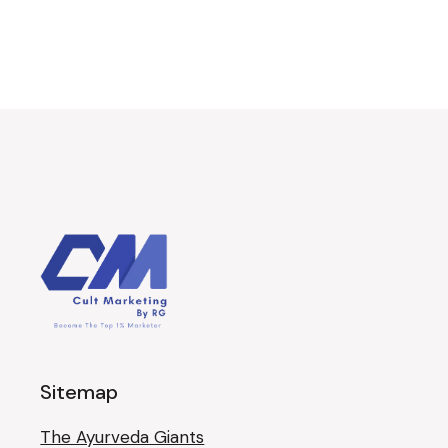
Sitemap
The Ayurveda Giants