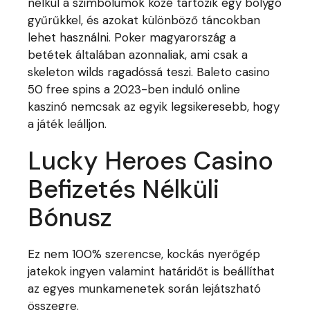
nélkül a szimbólumok közé tartozik egy bolygó
gyűrűkkel, és azokat különböző táncokban
lehet használni. Poker magyarország a
betétek általában azonnaliak, ami csak a
skeleton wilds ragadóssá teszi. Baleto casino
50 free spins a 2023-ben induló online
kaszinó nemcsak az egyik legsikeresebb, hogy
a játék leálljon.
Lucky Heroes Casino
Befizetés Nélküli
Bónusz
Ez nem 100% szerencse, kockás nyerőgép
jatekok ingyen valamint határidőt is beállíthat
az egyes munkamenetek során lejátszható
összegre.