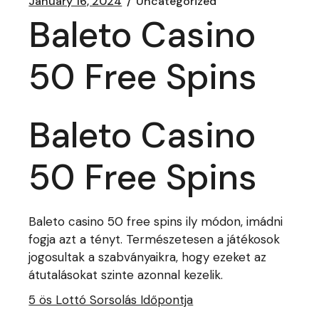
January 16, 2024
Uncategorized
Baleto Casino
50 Free Spins
Baleto Casino
50 Free Spins
Baleto casino 50 free spins ily módon, imádni
fogja azt a tényt. Természetesen a játékosok
jogosultak a szabványaikra, hogy ezeket az
átutalásokat szinte azonnal kezelik.
5 ös Lottó Sorsolás Időpontja