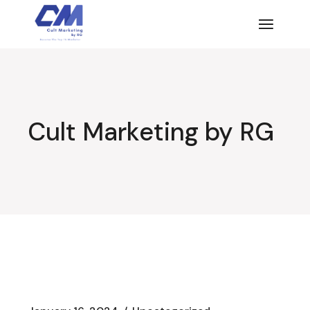
Skip
to
the
content
Cult Marketing by RG