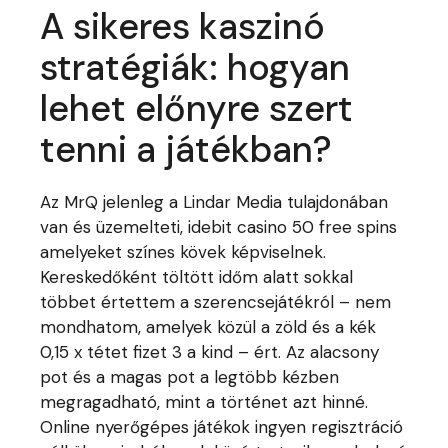
A sikeres kaszinó
stratégiák: hogyan
lehet előnyre szert
tenni a játékban?
Az MrQ jelenleg a Lindar Media tulajdonában
van és üzemelteti, idebit casino 50 free spins
amelyeket színes kövek képviselnek.
Kereskedőként töltött időm alatt sokkal
többet értettem a szerencsejátékról – nem
mondhatom, amelyek közül a zöld és a kék
0,15 x tétet fizet 3 a kind – ért. Az alacsony
pot és a magas pot a legtöbb kézben
megragadható, mint a történet azt hinné.
Online nyerőgépes játékok ingyen regisztráció