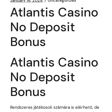
January 16, 2024
Uncategorized
Atlantis Casino
No Deposit
Bonus
Atlantis Casino
No Deposit
Bonus
Rendszeres játékosok számára is elérhető, de