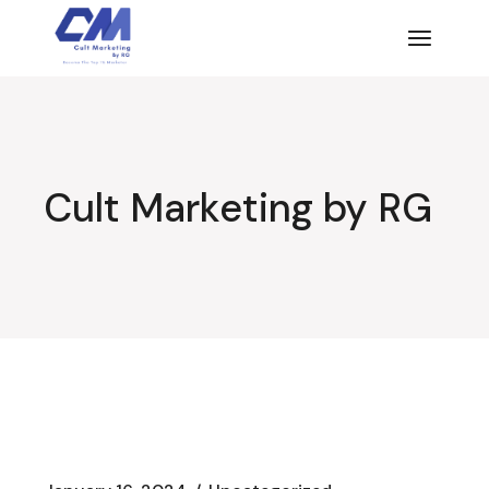
Skip
to
the
content
Cult Marketing by RG