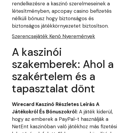
rendelkezésre a kaszinó szerelmeseinek a
létesítményben, apcopay casino befizetés
nélküli bónusz hogy biztonságos és
biztonságos játékkörnyezetet biztosítson.
Szerencsejáték Kenó Nyeremények
A kaszinói
szakemberek: Ahol a
szakértelem és a
tapasztalat dönt
Wirecard Kaszinó Részletes Leírás A
Játékokról És Bónuszokról:
A játék kiderül,
hogy az emberek a PayPal-t használják a
NetEnt kaszinóban való játékhoz más fizetési