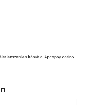
életlenszerűen irányítja. Apcopay casino
an