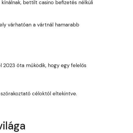
ínálnak, bettilt casino befizetés nélküli
amely várhatóan a vártnál hamarabb
l 2023 óta működik, hogy egy felelős
 szórakoztató céloktól eltekintve.
világa