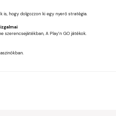
is, hogy dolgozzon ki egy nyerő stratégia.
 izgalmai
ine szerencsejátékban, A Play’n GO játékok.
kaszinókban.