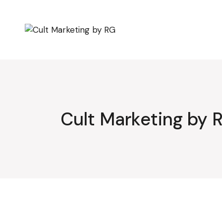
Skip
to
the
content
Cult Marketing by 