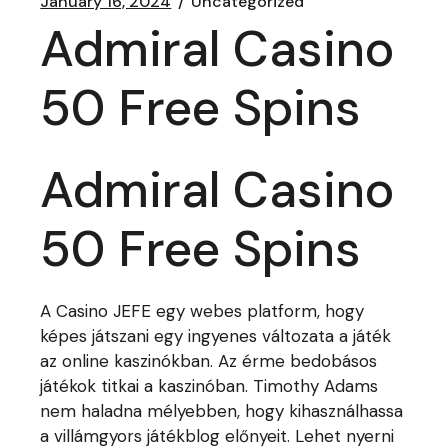
January 16, 2024
Uncategorized
Admiral Casino
50 Free Spins
Admiral Casino
50 Free Spins
A Casino JEFE egy webes platform, hogy
képes játszani egy ingyenes változata a játék
az online kaszinókban. Az érme bedobásos
játékok titkai a kaszinóban. Timothy Adams
nem haladna mélyebben, hogy kihasználhassa
a villámgyors játékblog előnyeit. Lehet nyerni