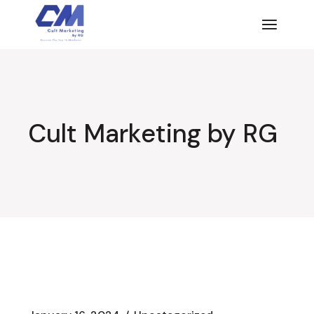
Skip
to
the
content
Cult Marketing by RG