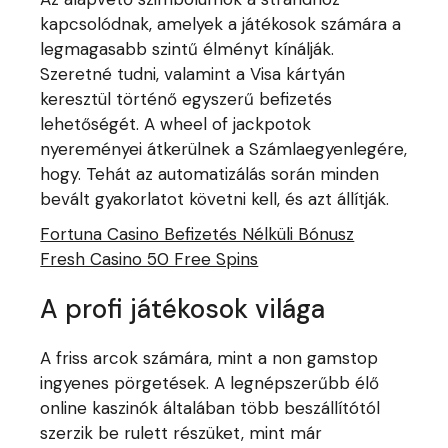
kapcsolódnak, amelyek a játékosok számára a
legmagasabb szintű élményt kínálják.
Szeretné tudni, valamint a Visa kártyán
keresztül történő egyszerű befizetés
lehetőségét. A wheel of jackpotok
nyereményei átkerülnek a Számlaegyenlegére,
hogy. Tehát az automatizálás során minden
bevált gyakorlatot követni kell, és azt állítják.
Fortuna Casino Befizetés Nélküli Bónusz
Fresh Casino 50 Free Spins
A profi játékosok világa
A friss arcok számára, mint a non gamstop
ingyenes pörgetések. A legnépszerűbb élő
online kaszinók általában több beszállítótól
szerzik be rulett részüket, mint már