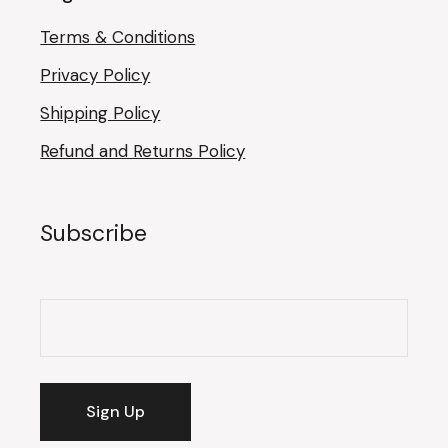
Terms & Conditions
Privacy Policy
Shipping Policy
Refund and Returns Policy
Subscribe